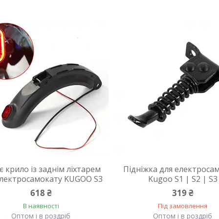
є крило із заднім ліхтарем
Підніжка для електроса
електросамокату KUGOO S3
Kugoo S1 | S2 | S3
618 ₴
319 ₴
В наявності
Під замовлення
Оптом і в роздріб
Оптом і в роздріб