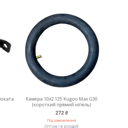
моката
Камера 10х2.125 Kugoo Max G30
(короткий прямий ніпель)
272 ₴
Під замовлення
Оптом і в роздріб