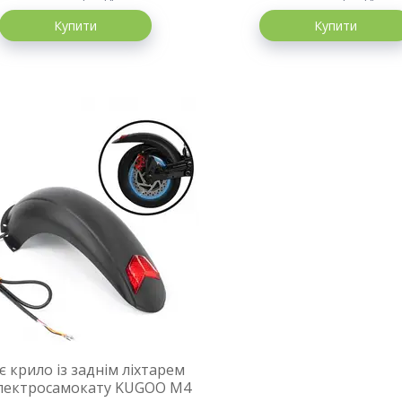
Купити
Купити
є крило із заднім ліхтарем
електросамокату KUGOO M4