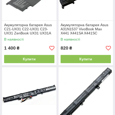
Акумуляторна батарея Asus
Акумуляторна батарея Asus
C21-UX31 C22-UX31 C23-
A31N1537 VivoBook Max
UX31 ZenBook UX31 UX31A
X441 X441SA X441SC
UX31E Ultrabook
X441UA X441UV
В наявності
В наявності
1 400
820
₴
₴
Купити
Купити