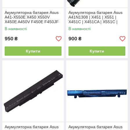
Акумуляторна батарея Asus
Акумуляторна батарея Asus
A41-X550E X450 X550V
A41N1308 | X451 | X551 |
X450E A450V F450E F450JF
X451C | X451CA | X551C |
F450C A450J X450J Series
X551CA
В наявності
В наявності
X751L X751M
950
900
₴
₴
Купити
Купити
Акумуляторна батарея Asus
Акумуляторна батарея Asus