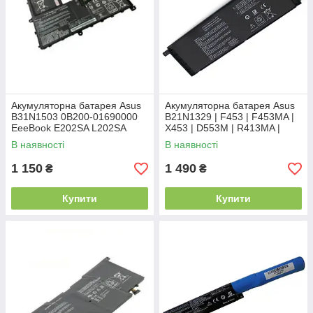
Акумуляторна батарея Asus
Акумуляторна батарея Asus
B31N1503 0B200-01690000
B21N1329 | F453 | F453MA |
EeeBook E202SA L202SA
X453 | D553M | R413MA |
F553M
В наявності
В наявності
1 150
1 490
₴
₴
Купити
Купити