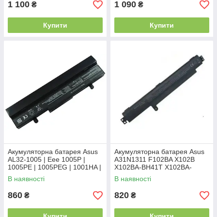
1 100
1 090
₴
₴
Купити
Купити
Акумуляторна батарея Asus
Акумуляторна батарея Asus
AL32-1005 | Eee 1005P |
A31N1311 F102BA X102B
1005PE | 1005PEG | 1001HA |
X102BA-BH41T X102BA-
1001P | R1001PX
HA41002F
В наявності
В наявності
860
820
₴
₴
Купити
Купити