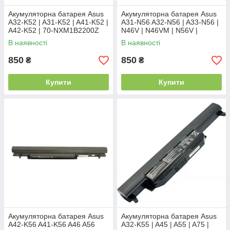
Акумуляторна батарея Asus
Акумуляторна батарея Asus
A32-K52 | A31-K52 | A41-K52 |
A31-N56 A32-N56 | A33-N56 |
A42-K52 | 70-NXM1B2200Z
N46V | N46VM | N56V |
N56VZ | N76V | N76VM
В наявності
В наявності
850
850
₴
₴
Купити
Купити
Акумуляторна батарея Asus
Акумуляторна батарея Asus
A42-K56 A41-K56 A46 A56
A32-K55 | A45 | A55 | A75 |