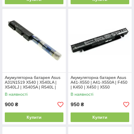
Акумуляторна батарея Asus
Акумуляторна батарея Asus
A31N1519 X540 | X540LA |
A41-X550 | A41-X550A | F450
X540LJ | X540SA | R540L |
| K450 | X450 | X550
X540YA | X540S
В наявності
В наявності
900
950
₴
₴
Купити
Купити