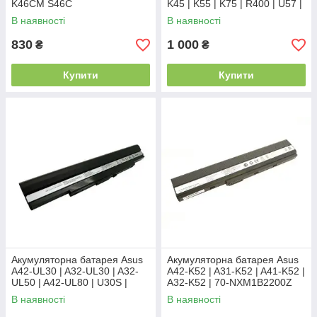
K46CM S46C
K45 | K55 | K75 | R400 | U57 |
X45
В наявності
В наявності
830
1 000
₴
₴
Купити
Купити
Акумуляторна батарея Asus
Акумуляторна батарея Asus
A42-UL30 | A32-UL30 | A32-
A42-K52 | A31-K52 | A41-K52 |
UL50 | A42-UL80 | U30S |
A32-K52 | 70-NXM1B2200Z
UL50Vg | UL80V
В наявності
В наявності