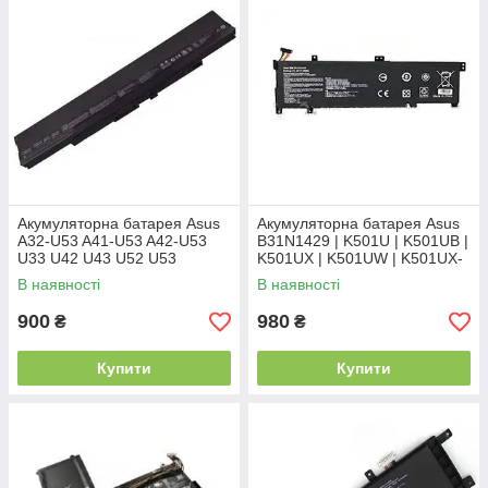
Акумуляторна батарея Asus
Акумуляторна батарея Asus
A32-U53 A41-U53 A42-U53
B31N1429 | K501U | K501UB |
U33 U42 U43 U52 U53
K501UX | K501UW | K501UX-
AH71 | K501LX
В наявності
В наявності
900
980
₴
₴
Купити
Купити