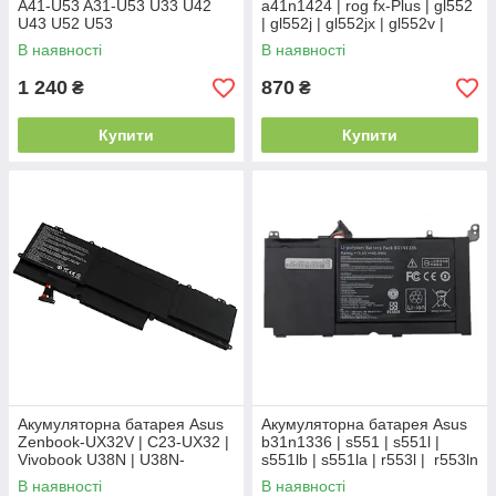
A41-U53 A31-U53 U33 U42
a41n1424 | rog fx-Plus | gl552
U43 U52 U53
| gl552j | gl552jx | gl552v |
gl552vw | zx50
В наявності
В наявності
1 240
870
₴
₴
Купити
Купити
Акумуляторна батарея Asus
Акумуляторна батарея Asus
Zenbook-UX32V | C23-UX32 |
b31n1336 | s551 | s551l |
Vivobook U38N | U38N-
s551lb | s551la | r553l | r553ln
C4004H | U38K Zenbook
| k551l | k551ln
В наявності
В наявності