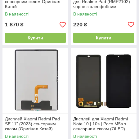
сенсорним склом Оригінал
для Realme Pad (RMP2102)
Китай
чорне з олеофобним
покриттям, загартоване
В наявності
В наявності
1 870
220
₴
₴
Купити
Купити
Дисплей Xiaomi Redmi Pad
Дисплей для Xiaomi Redmi
SE 11" (2023) сенсорним
Note 10 | 10s | Poco M5s з
склом (Оригінал Китай)
сенсорним склом (OLED)
В наявності
В наявності