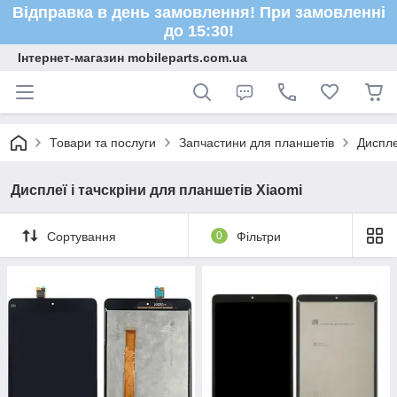
Відправка в день замовлення! При замовленні
до 15:30!
Інтернет-магазин mobileparts.com.ua
Товари та послуги
Запчастини для планшетів
Диспле
Дисплеї і тачскріни для планшетів Xiaomi
Сортування
0
Фільтри