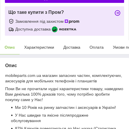
Що таке купити з Пром?
Замовлення під захистом
Доступна доставка
Опис
Характеристики
Доставка
Оплата
Умови п
Опис
mobileparts.com.ua магазин запасних частин, комплектуючих,
аксесуарів для мобільних телефонів і планшетів
Поки Ви не прочитали нудні характеристики товару, наведемо
Вам декілька 100% доказів того, чому потрібно зробити
покупку саме у Нас!
Ми 10 Років на ринку запчастин і аксесуарів в Україні!
У Нас швидке та якісне післяпродажне
обслуговування
87% Клієнтів повертаються до Нас назад (Статистика