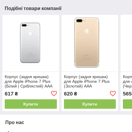
Подібні товари компанії
Корпус (задня кришка)
Корпус (задня кришка)
Корп
для Apple iPhone 7 Plus
для Apple iPhone 7 Plus
для 
(Білий | Сріблястий) ААА
(Золотий) ААА
(Чер
617
620
565
₴
₴
Купити
Купити
Про нас