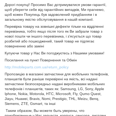
Дорогі покупці! Просимо Вас дотримуватися умови гарантії,
щоб уберегти себе від гарантійних випадків, Ми прагнемо,
щоб кожен Покупець був задоволений придбанням і в
загальному якістю обслуговування в нашій компанії.
Перевірка товару на зовнішні дефекти тільки на відділенні
перевізника, тобто якщо після того як Ви забрали товар з
нової пошти чи іншого перевізника, і з'ясується що товар
розбитий або пошкоджений, такий товар не підлягає
поверненню або заміні
Купуючи товар у Нас Ви погоджуєтесь з Нашими умовами!
Посилання на пункт Повернення та Обмін
http://mobileparts.com.ua/return_policy
Пропозицію в магазині запчастини для мобільних телефонів,
планшетів були раніше перевірені на якість, всі надані
запчастини безпосередньо надані виробниками мобільних
телефонів і планшетів, таких як: Samsung, LG, Sony, Apple
Iphone, Nokia, Motorola, HTC, Microsoft, Fly, Qumo Quest,
Jiayu, Huawei, Bravis, Nomi, Prestigio, THL, Meizu, Benq,
Siemens, ZTE, Gsmart, та інші
Таким образом, Вы можете быть уверены, что
приобретенные у Нас запчасти, корпуса, сенсора, дисплеи