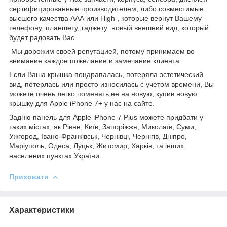
сертифицированные производителем, либо совместимые
высшего качества ААА или High , которые вернут Вашему
телефону, планшету, гаджету новый внешний вид, который
будет радовать Вас.
Мы дорожим своей репутацией, потому принимаем во
внимание каждое пожелание и замечание клиента.
Если Ваша крышка поцарапалась, потеряла эстетический
вид, потерлась или просто износилась с учетом времени, Вы
можете очень легко поменять ее на новую, купив новую
крышку для Apple iPhone 7+ у нас на сайте.
Задню панель для Apple iPhone 7 Plus можете придбати у
таких містах, як Рівне, Київ, Запоріжжя, Миколаїв, Суми,
Ужгород, Івано-Франківськ, Чернівці, Чернігів, Дніпро,
Маріуполь, Одеса, Луцьк, Житомир, Харків, та інших
населених пунктах України
Приховати
Характеристики