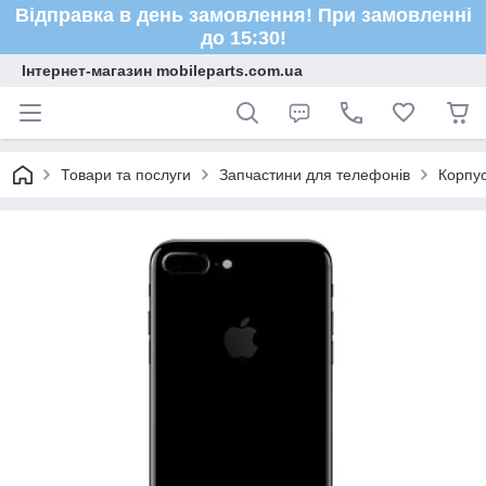
Відправка в день замовлення! При замовленні
до 15:30!
Інтернет-магазин mobileparts.com.ua
Товари та послуги
Запчастини для телефонів
Корпус