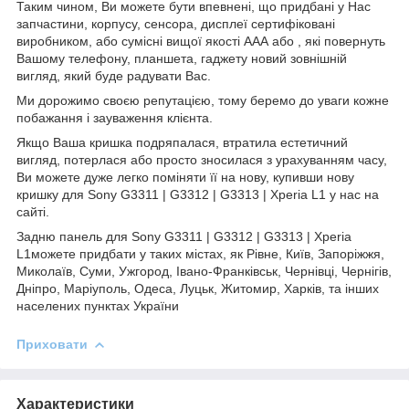
Таким чином, Ви можете бути впевнені, що придбані у Нас
запчастини, корпусу, сенсора, дисплеї сертифіковані
виробником, або сумісні вищої якості ААА або , які повернуть
Вашому телефону, планшета, гаджету новий зовнішній
вигляд, який буде радувати Вас.
Ми дорожимо своєю репутацією, тому беремо до уваги кожне
побажання і зауваження клієнта.
Якщо Ваша кришка подряпалася, втратила естетичний
вигляд, потерлася або просто зносилася з урахуванням часу,
Ви можете дуже легко поміняти її на нову, купивши нову
кришку для Sony G3311 | G3312 | G3313 | Xperia L1 у нас на
сайті.
Задню панель для Sony G3311 | G3312 | G3313 | Xperia
L1можете придбати у таких містах, як Рівне, Київ, Запоріжжя,
Миколаїв, Суми, Ужгород, Івано-Франківськ, Чернівці, Чернігів,
Дніпро, Маріуполь, Одеса, Луцьк, Житомир, Харків, та інших
населених пунктах України
Приховати
Характеристики