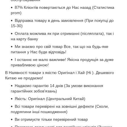
87% Клієнтів повертаються до Нас назад (Статистика
prom)
Відправка товару в день замовлення (При покупці до
15-30)
Оплата можлива як при отриманні (післяплата), так і
на карту банку
Ми знаємо про свій товар Все, так що на будь-яке
питання у Нас буде відповідь!
І останнє не мало важливе! Якісна продукція за дуже
привабливою ціною!
В Наявності товари з якістю Оригінал і Хай (Hi ). Дешевого
Китаю не продаємо!
Надаємо гарантію 14 днів (За умови виконання
гарантійних зобов'язань)
Якість: Оригінал (Центральний Китай)
Всі товари перевірені на зовнішні дефекти (Сколи,
подряпини інші пошкодження)
Ви отримуєте тільки перевірений товар
Програма лояльності для постійних клієнтів (Знижки,