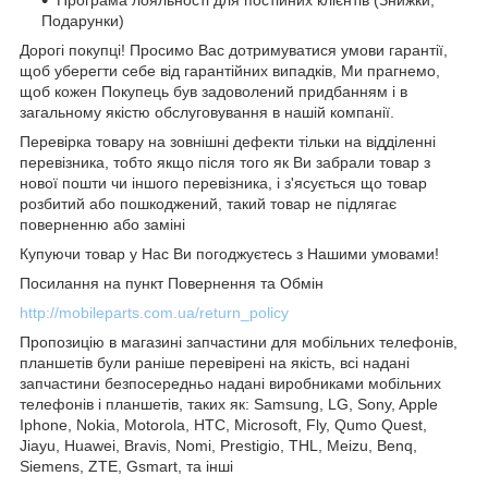
Подарунки)
Дорогі покупці! Просимо Вас дотримуватися умови гарантії,
щоб уберегти себе від гарантійних випадків, Ми прагнемо,
щоб кожен Покупець був задоволений придбанням і в
загальному якістю обслуговування в нашій компанії.
Перевірка товару на зовнішні дефекти тільки на відділенні
перевізника, тобто якщо після того як Ви забрали товар з
нової пошти чи іншого перевізника, і з'ясується що товар
розбитий або пошкоджений, такий товар не підлягає
поверненню або заміні
Купуючи товар у Нас Ви погоджуєтесь з Нашими умовами!
Посилання на пункт Повернення та Обмін
http://mobileparts.com.ua/return_policy
Пропозицію в магазині запчастини для мобільних телефонів,
планшетів були раніше перевірені на якість, всі надані
запчастини безпосередньо надані виробниками мобільних
телефонів і планшетів, таких як: Samsung, LG, Sony, Apple
Iphone, Nokia, Motorola, HTC, Microsoft, Fly, Qumo Quest,
Jiayu, Huawei, Bravis, Nomi, Prestigio, THL, Meizu, Benq,
Siemens, ZTE, Gsmart, та інші