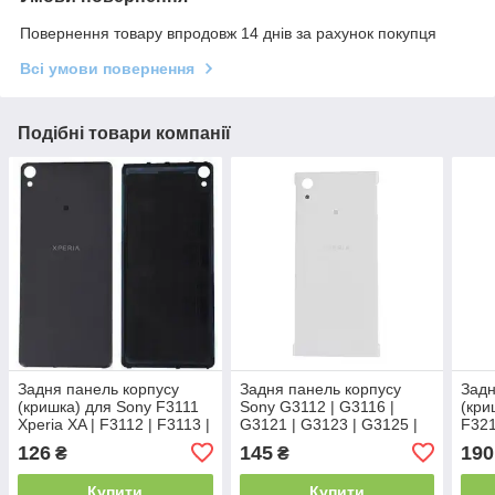
Повернення товару впродовж 14 днів за рахунок покупця
Всі умови повернення
Подібні товари компанії
Задня панель корпусу
Задня панель корпусу
Задн
(кришка) для Sony F3111
Sony G3112 | G3116 |
(кри
Xperia XA | F3112 | F3113 |
G3121 | G3123 | G3125 |
F321
F3115 | F3116 (Сіра)
Xperia XA1 (Біла) Оригінал
Ultr
126
145
190
₴
₴
Оригінал Китай
Китай
Кита
Купити
Купити