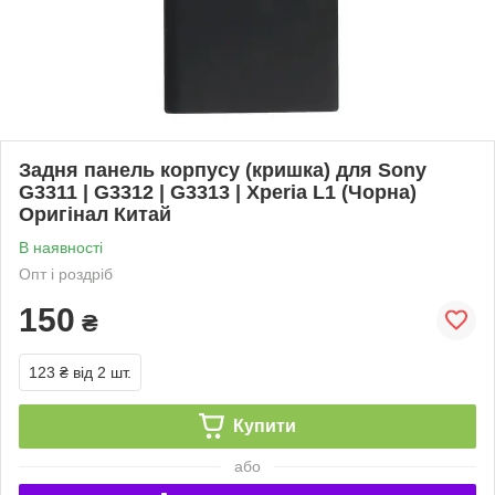
Задня панель корпусу (кришка) для Sony
G3311 | G3312 | G3313 | Xperia L1 (Чорна)
Оригінал Китай
В наявності
Опт і роздріб
150
₴
123 ₴
від 2 шт.
Купити
або