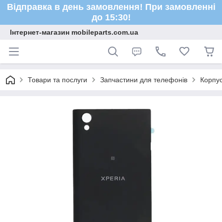
Відправка в день замовлення! При замовленні
до 15:30!
Інтернет-магазин mobileparts.com.ua
Товари та послуги
Запчастини для телефонів
Корпус