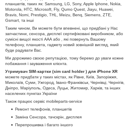
планшетів, таких як: Samsung, LG, Sony, Apple Iphone, Nokia,
Motorola, HTC, Microsoft, Fly, Qumo Quest, Jiayu, Huawei,
Bravis, Nomi, Prestigio, THL, Meizu, Benq, Siemens, ZTE,
Gsmart, та інші
Таким чином, Ви можете бути впевнені, що придбані у Нас
запчастини, сенсора, дисплеї сертифіковані виробником, або
сумісні вищої якості ААА або , які повернуть Вашому
телефону, планшета, гаджету новий зовнішній вигляд, який
буде радувати Вас.
Ми дорожимо своєю репутацією, тому беремо до уваги кожне
побажання і зауваження клієнта.
Утримувач SIM-картки (sim card holder ) для iPhone XR
можете придбати у таких містах, як Рівне, Київ, Запоріжжя,
Миколаїв, Суми, Ужгород, Івано-Франківськ, Чернівці, Чернігів,
Дніпро, Маріуполь, Одеса, Луцьк, Житомир, Харків, та інших
населених пунктах України
Також працює сервіс mobileparts-service
Ремонт телефонів, планшетів
Заміна Сенсора, тачскрін, дисплея
Перепрошивка і багато іншого