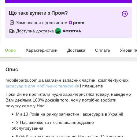
Що таке купити з Пром?
Замовлення під захистом
Доступна доставка
Опис
Характеристики
Доставка
Оплата
Умови п
Опис
mobileparts.com.ua магазин запасних частин, комплектуючих,
аксесуарів для мобільних телефонів
і планшетів
Поки Ви не прочитали нудні характеристики товару, наведемо
Вам декілька 100% доказів того, чому потрібно зробити
покупку саме у Нас!
Ми 10 Років на ринку запчастин і аксесуарів в Україні!
У Нас швидке та якісне післяпродажне
обслуговування
87% Клієнтів повертаються до Нас назад (Статистика