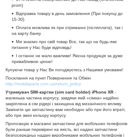
prom)
Відправка товару в день замовлення (При покупці до
15-30)
Оплата можлива як при отриманні (післяплата), так і
на карту банку
Ми знаємо про свій товар Все, так що на будь-яке
питання у Нас буде відповідь!
І останнє не мало важливе! Якісна продукція за дуже
привабливою ціною!
Купуючи товар у Нас Ви погоджуєтесь з Нашими умовами!
Посилання на пункт Повернення та Обмін
http://mobileparts.com.ua/return_policy
Утримувач SIM-картки (sim card holder) iPhone XR
-
маленька частина корпусу, завдяки якій «сімка» надійно
закріплена в сім рідері і захищена від механічного впливу.
Замінити цю запчастину вам необхідно або при його втраті,
або при зміні кольору корпусу.
Пропозицію в магазині запчастини для мобільних телефонів
були раніше перевірені на якість, всі надані запчастини
безпосередньо надані виробниками мобільних телефонів і