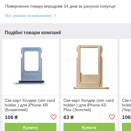
Повернення товару впродовж 14 днів за рахунок покупця
Всі умови повернення
Подібні товари компанії
Сім-карт Холдер (sim card
Сім-карт Холдер (sim card
Сім-
holder ) для iPhone XR
holder ) для iPhone 6S
hold
(Блакитний)
Plus (Золотий)
(Чор
106
63
106
₴
₴
Купити
Купити