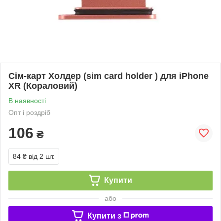
Сім-карт Холдер (sim card holder ) для iPhone
XR (Кораловий)
В наявності
Опт і роздріб
106
₴
84 ₴
від 2 шт.
Купити
або
Купити з