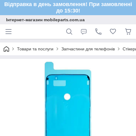
Відправка в день замовлення! При замовленні
до 15:30!
Інтернет-магазин mobileparts.com.ua
Товари та послуги
Запчастини для телефонів
Стікер