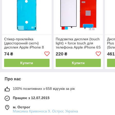
Стікер-проклейка
Подсветка дисплея (touch
Дисп
(двосторонній скотч)
light) + force touch для
Plus
дисплея Apple iPhone 8
телефона Apple iPhone 6S
(Біл
Plus
Plus Оригинал Китай
74
220
461
₴
₴
Купити
Купити
Про нас
100% позитивних з 658 відгуків за рік
Працює з 12.07.2015
м. Острог
Максима Кривоноса 9, Острог, Україна