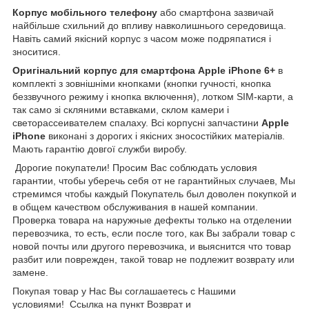
Корпус мобільного телефону
або смартфона зазвичай
найбільше схильний до впливу навколишнього середовища.
Навіть самий якісний корпус з часом може подряпатися і
зноситися.
Оригінальний корпус для смартфона Apple iPhone 6+
в
комплекті з зовнішніми кнопками (кнопки гучності, кнопка
беззвучного режиму і кнопка включення), лотком SIM-карти, а
так само зі скляними вставками, склом камери і
светорассеивателем спалаху. Всі корпусні запчастини
Apple
iPhone
виконані з дорогих і якісних зносостійких матеріалів.
Мають гарантію довгої служби виробу.
Дорогие покупатели! Просим Вас соблюдать условия
гарантии, чтобы уберечь себя от не гарантийных случаев, Мы
стремимся чтобы каждый Покупатель был доволен покупкой и
в общем качеством обслуживания в нашей компании.
Проверка товара на наружные дефекты только на отделении
перевозчика, то есть, если после того, как Вы забрали товар с
новой почты или другого перевозчика, и выяснится что товар
разбит или поврежден, такой товар не подлежит возврату или
замене.
Покупая товар у Нас Вы соглашаетесь с Нашими
условиями! Ссылка на пункт Возврат и