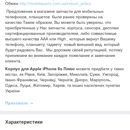
Обмен
http://mobileparts.com.ua/return_policy
Предложение в магазине запчасти для мобильных
телефонов, планшетов были ранее проверены на
качество.Таким образом, Вы можете быть уверены, что
приобретенные у Нас запчасти, корпуса, сенсора, дисплеи
сертифицированные производителем, либо совместимые
высшего качества ААА или High , которые вернут Вашему
телефону, планшету, гаджету новый внешний вид, который
будет радовать Вас. Мы дорожим своей репутацией, потому
принимаем во внимание каждое пожелание и замечание
клиента.
Корпус для Apple iPhone 6s Плюс
можете придбати у таких
містах, як Рівне, Київ, Запоріжжя, Миколаїв, Суми, Ужгород,
Івано-Франківськ, Чернівці, Чернігів, Дніпро, Маріуполь,
Одеса, Луцьк, Житомир, Харків, та інших населених пунктах
України
Приховати
Характеристики