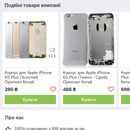
Подібні товари компанії
Корпус для Apple iPhone
Корпус для Apple iPhone
Корп
6S Plus (Золотий)
6S Plus (Темно - Сірий)
Plus
Оригінал Китай
Оригінал Китай
Кита
390
488
698
₴
₴
Купити
Купити
Про нас
100% позитивних з 658 відгуків за рік