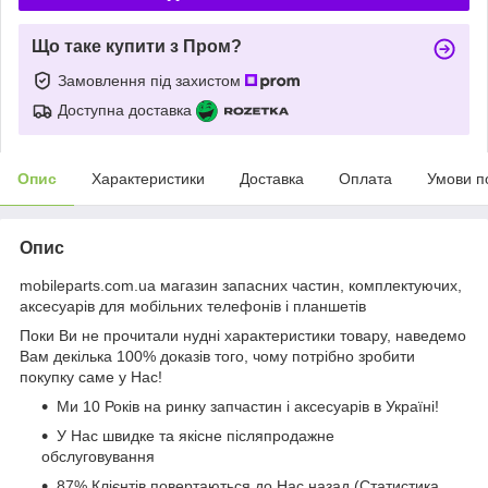
Що таке купити з Пром?
Замовлення під захистом
Доступна доставка
Опис
Характеристики
Доставка
Оплата
Умови п
Опис
mobileparts.com.ua магазин запасних частин, комплектуючих,
аксесуарів для мобільних телефонів і планшетів
Поки Ви не прочитали нудні характеристики товару, наведемо
Вам декілька 100% доказів того, чому потрібно зробити
покупку саме у Нас!
Ми 10 Років на ринку запчастин і аксесуарів в Україні!
У Нас швидке та якісне післяпродажне
обслуговування
87% Клієнтів повертаються до Нас назад (Статистика