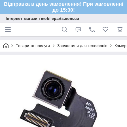
Відправка в день замовлення! При замовленні
до 15:30!
Інтернет-магазин mobileparts.com.ua
Товари та послуги
Запчастини для телефонів
Камер