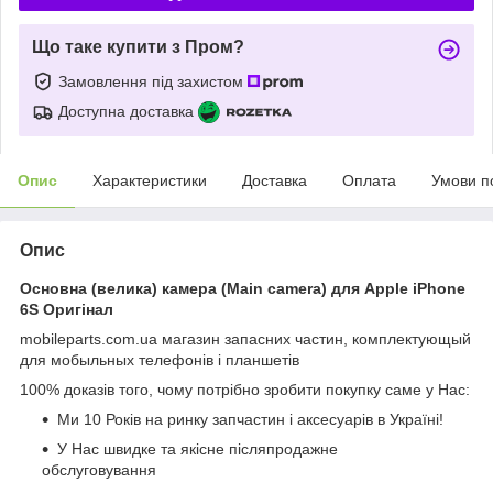
Що таке купити з Пром?
Замовлення під захистом
Доступна доставка
Опис
Характеристики
Доставка
Оплата
Умови п
Опис
Основна (велика) камера (Main camera) для Apple iPhone
6S Оригінал
mobileparts.com.ua магазин запасних частин, комплектующый
для мобыльных телефонів і планшетів
100% доказів того, чому потрібно зробити покупку саме у Нас:
Ми 10 Років на ринку запчастин і аксесуарів в Україні!
У Нас швидке та якісне післяпродажне
обслуговування