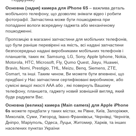
Основна (задня) камера для iPhone 6S
– важлива деталь
мобільного телефону, що дозволяє знімати відео і робити
фотографії. Запчастина може бути пошкоджена при
попаданні вологи всередину гаджета або механічному
пошкодженні.
Пропозицію в магазині запчастини для мобільних телефонів,
що були раніше перевірені на якість, всі надані запчастини
безпосередньо надані виробниками мобільних телефонів і
планшетів, таких як: Samsung, LG, Sony, Apple Iphone, Nokia,
Motorola, HTC, Microsoft, Fly, Qumo Quest, Jiayu, Huawei,
Bravis, Nomi, Prestigio, THL, Meizu, Benq, Siemens, ZTE,
Gsmart, та інші. Таким чином, Ви можете бути впевнені, що
придбані у Нас запчастини сертифіковані виробником, або
сумісні вищої якості ААА або , які повернуть Вашому
телефону, планшета, гаджету новий зовнішній вигляд, який
буде радувати Вас.
Основна (велика) камера (Main camera) для Apple iPhone
6s
можете придбати у таких містах, як Рівне, Київ, Запоріжжя,
Миколаїв, Суми, Ужгород, Івано-Франківськ, Чернівці, Чернігів,
Дніпро, Маріуполь, Одеса, Луцьк, Житомир, Харків, та інших
населених пунктах України