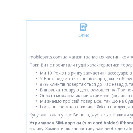
Опис
mobileparts.com.ua магазин запасних частин, комп
Поки Ви не прочитали нудні характеристики товару
Ми 10 Років на ринку запчастин і аксесуарів в 
У Нас швидке та якісне післяпродажне обслу
87% Клієнтів повертаються до Нас назад (Ст
Відправка товару в день замовлення (При пок
Оплата можлива як при отриманні (післяплата)
Ми знаємо про свій товар Все, так що на будь
І останнє не мало важливе! Якісна продукція
Купуючи товар у Нас Ви погоджуєтесь з Нашими у
Утримувач SIM-картки (sim card holder) iPhon
впливу. Замінити цю запчастину вам необхідно або 