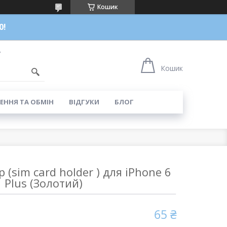
Кошик
0!
7
Кошик
ЕННЯ ТА ОБМІН
ВІДГУКИ
БЛОГ
 (sim card holder ) для iPhone 6
Plus (Золотий)
65 ₴