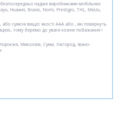
ни безпосередньо надані виробниками мобільних
ayu, Huawei, Bravis, Nomi, Prestigio, THL, Meizu,
або сумісні вищої якості ААА або , які повернуть
ацією, тому беремо до уваги кожне побажання і
апоріжжя, Миколаїв, Суми, Ужгород, Івано-
и