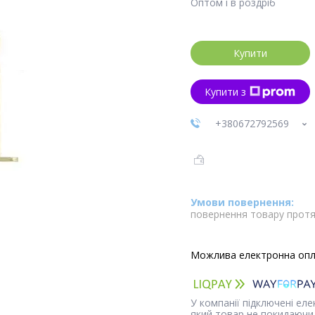
Оптом і в роздріб
Купити
Купити з
+380672792569
повернення товару протя
У компанії підключені ел
який товар не покидаючи 