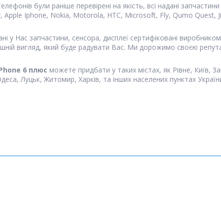
елефонів були раніше перевірені на якість, всі надані запчасти
Apple Iphone, Nokia, Motorola, HTC, Microsoft, Fly, Qumo Quest, Ji
і у Нас запчастини, сенсора, дисплеї сертифіковані виробником, 
шній вигляд, який буде радувати Вас. Ми дорожимо своєю репут
iPhone 6 плюс
можете придбати у таких містах, як Рівне, Київ, З
 Одеса, Луцьк, Житомир, Харків, та інших населених пунктах Україн