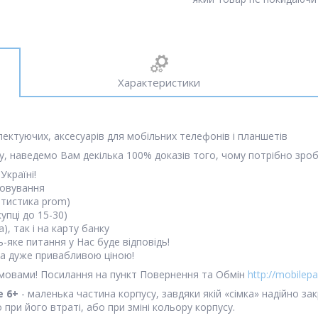
Характеристики
лектуючих, аксесуарів для мобільних телефонів і планшетів
, наведемо Вам декілька 100% доказів того, чому потрібно зроб
Україні!
говування
атистика prom)
упці до 15-30)
, так і на карту банку
-яке питання у Нас буде відповідь!
 за дуже привабливою ціною!
мовами! Посилання на пункт Повернення та Обмін
http://mobilepa
e 6+
- маленька частина корпусу, завдяки якій «сімка» надійно закр
при його втраті, або при зміні кольору корпусу.