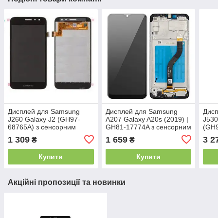
Дисплей для Samsung
Дисплей для Samsung
Дис
J260 Galaxy J2 (GH97-
A207 Galaxy A20s (2019) |
J530
68765A) з сенсорним
GH81-17774A з сенсорним
(GH9
склом (Чорний) Сервісний
склом в рамці (Чорний)
сенс
1 309
1 659
3 2
₴
₴
оригінал
Сервісний оригінал
(Чор
ориг
Купити
Купити
Акційні пропозиції та новинки