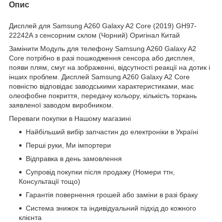
Опис
Дисплей для Samsung A260 Galaxy A2 Core (2019) GH97-
22242A з сенсорним склом (Чорний) Оригінал Китай
Замінити Модуль для телефону Samsung A260 Galaxy A2
Core потрібно в разі пошкодження сенсора або дисплея,
появи плям, смуг на зображенні, відсутності реакції на дотик і
інших проблем. Дисплей Samsung A260 Galaxy A2 Core
повністю відповідає заводськими характеристиками, має
олеофобне покриття, передачу кольору, кількість торкань
заявленої заводом виробником.
Переваги покупки в Нашому магазині
Найбільший вибір запчастин до електроніки в Україні
Перші руки, Ми імпортери
Відправка в день замовлення
Супровід покупки після продажу (Номери ттн,
Консультації тощо)
Гарантія повернення грошей або заміни в разі браку
Система знижок та індивідуальний підхід до кожного
клієнта