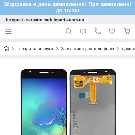
Відправка в день замовлення! При замовленні
до 15:30!
Інтернет-магазин mobileparts.com.ua
Товари та послуги
Запчастини для телефонів
Диспле