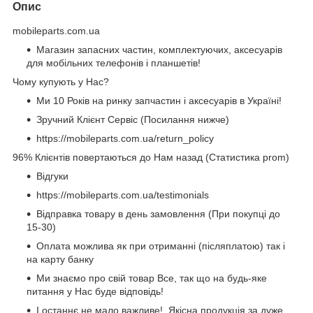
Опис
mobileparts.com.ua
Магазин запасних частин, комплектуючих, аксесуарів
для мобільних телефонів і планшетів!
Чому купують у Нас?
Ми 10 Років на ринку запчастин і аксесуарів в Україні!
Зручний Клієнт Сервіс (Посилання нижче)
https://mobileparts.com.ua/return_policy
96% Клієнтів повертаються до Нам назад (Статистика prom)
Відгуки
https://mobileparts.com.ua/testimonials
Відправка товару в день замовлення (При покупці до
15-30)
Оплата можлива як при отриманні (післяплатою) так і
на карту банку
Ми знаємо про свій товар Все, так що на будь-яке
питання у Нас буде відповідь!
І останнє не мало важливе! Якісна продукція за дуже