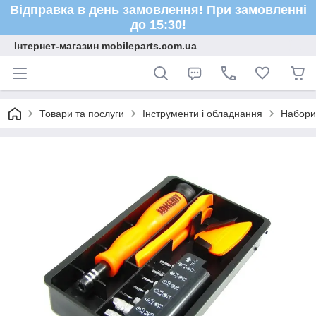
Відправка в день замовлення! При замовленні
до 15:30!
Інтернет-магазин mobileparts.com.ua
Товари та послуги
Інструменти і обладнання
Набори 