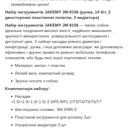
привабливою ціною!
Набір інструментів JAKEMY JM-8156 (ручка, 14 біт, 2
двосторонні пластикові лопатки, 3 медіатора)
Набір інструментів JAKEMY JM-8156
― являє собою
ідеальне поєднання високої якості, надійного виконання,
зручності використання, універсальності застосування і
доступної ціни. У наборі насадки різного діаметра і
конфігурації, ручка, і інші допоміжні аксесуари, які допоможуть
ефективно і зручно провести ремонт мобільних телефонів,
планшетів, або будь-якої іншої портативної техніки.
Матеріал: метал + пластик
Легкий вага, компактний розмір,
Зручно носити з собою.
Комплектація набору:
Насадки :
+1.5/+2.0/-1.0/-1.5/-2.0/P0.8/P1.2/T3/T4/T5/T6/T7
Шестигранні головки : M4.0/M5.0
Пластикові інструменти для розтину 2шт
Ультратонкі медіатори 3 шт