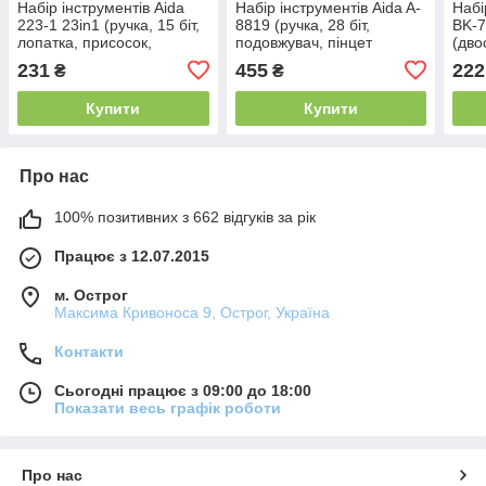
Набір інструментів Aida
Набір інструментів Aida A-
Набі
223-1 23in1 (ручка, 15 біт,
8819 (ручка, 28 біт,
BK-7
лопатка, присосок,
подовжувач, пінцет
(дво
медіатор, 2 пінцети, SIM-
прямий, 3 лопатки,
пінц
231
455
222
₴
₴
ключ, магнітайзер)
медіатор, присоска, SIM-
меді
ключ)
Купити
Купити
Про нас
100% позитивних з 662 відгуків за рік
Працює з 12.07.2015
м. Острог
Максима Кривоноса 9, Острог, Україна
Контакти
Сьогодні працює з 09:00 до 18:00
Показати весь графік роботи
Про нас