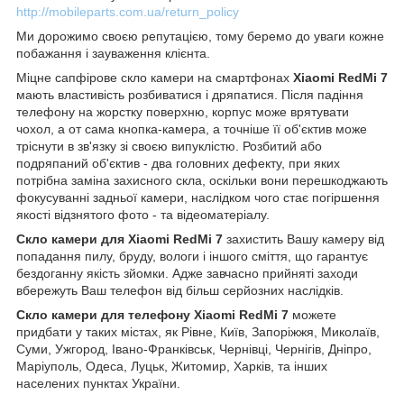
http://mobileparts.com.ua/return_policy
Ми дорожимо своєю репутацією, тому беремо до уваги кожне
побажання і зауваження клієнта.
Міцне сапфірове скло камери на смартфонах
Xiaomi RedMi 7
мають властивість розбиватися і дряпатися. Після падіння
телефону на жорстку поверхню, корпус може врятувати
чохол, а от сама кнопка-камера, а точніше її об'єктив може
тріснути в зв'язку зі своєю випуклістю. Розбитий або
подряпаний об'єктив - два головних дефекту, при яких
потрібна заміна захисного скла, оскільки вони перешкоджають
фокусуванні задньої камери, наслідком чого стає погіршення
якості відзнятого фото - та відеоматеріалу.
Скло камери для Xiaomi RedMi 7
захистить Вашу камеру від
попадання пилу, бруду, вологи і іншого сміття, що гарантує
бездоганну якість зйомки. Адже завчасно прийняті заходи
вбережуть Ваш телефон від більш серйозних наслідків.
Скло камери для телефону Xiaomi RedMi 7
можете
придбати у таких містах, як Рівне, Київ, Запоріжжя, Миколаїв,
Суми, Ужгород, Івано-Франківськ, Чернівці, Чернігів, Дніпро,
Маріуполь, Одеса, Луцьк, Житомир, Харків, та інших
населених пунктах України.