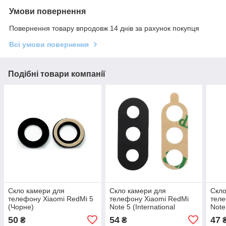
Умови повернення
Повернення товару впродовж 14 днів за рахунок покупця
Всі умови повернення
Подібні товари компанії
Скло камери для
Скло камери для
Скло
телефону Xiaomi RedMi 5
телефону Xiaomi RedMi
теле
(Чорне)
Note 5 (International
Note
version) | RedMi Note 5 Pro
50
54
47
₴
₴
(Чорне)