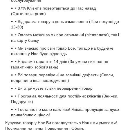
обслуговування
• 87% Клієнтів повертаються до Нас назад
(Статистика prom)
• Відправка товару в день замовлення (При покупці до
15-30)
• Оплата можлива як при отриманні (післяплата), так і
на карту банку
• Ми знаємо про свій товар Все, так що на будь-яке
питання у Нас буде відповідь
• Надаємо гарантію 14 днів (За умови виконання
гарантійних зобов'язань)
• Всі товари перевірені на зовнішні дефекти (Сколи,
подряпини інші пошкодження)
• Ви отримуєте тільки перевірений товар
• Програма лояльності для постійних клієнтів (Знижки,
Подарунки)
• І останнє не мало важливе! Якісна продукція за дуже
привабливою ціною!
Купуючи товар у Нас Ви погоджуєтесь з Нашими умовами!
Посилання на пункт Повернення і Обмін: