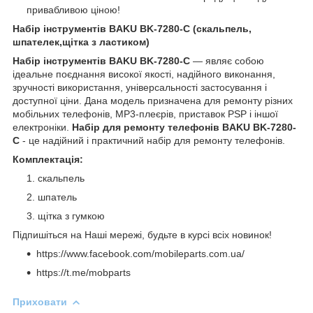
привабливою ціною!
Набір інструментів BAKU BK-7280-C (скальпель,
шпателек,щітка з ластиком)
Набір інструментів BAKU BK-7280-C
― являє собою
ідеальне поєднання високої якості, надійного виконання,
зручності використання, універсальності застосування і
доступної ціни. Дана модель призначена для ремонту різних
мобільних телефонів, MP3-плеєрів, приставок PSP і іншої
електроніки.
Набір для ремонту телефонів BAKU BK-7280-
C
- це надійний і практичний набір для ремонту телефонів.
Комплектація:
скальпель
шпатель
щітка з гумкою
Підпишіться на Наші мережі, будьте в курсі всіх новинок!
https://www.facebook.com/mobileparts.com.ua/
https://t.me/mobparts
Приховати