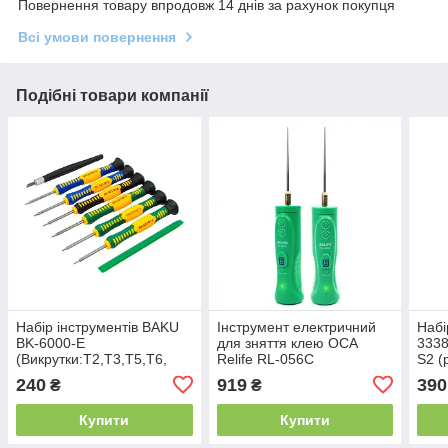
Повернення товару впродовж 14 днів за рахунок покупця
Всі умови повернення
Подібні товари компанії
Набір інструментів BAKU
Інструмент електричний
Набі
BK-6000-E
для зняття клею OCA
3338
(Викрутки:T2,T3,T5,Т6,
Relife RL-056C
S2 (
звезда0.8, крест1.2, пласт.
240
919
390
₴
₴
лопатка, скальпель)
Купити
Купити