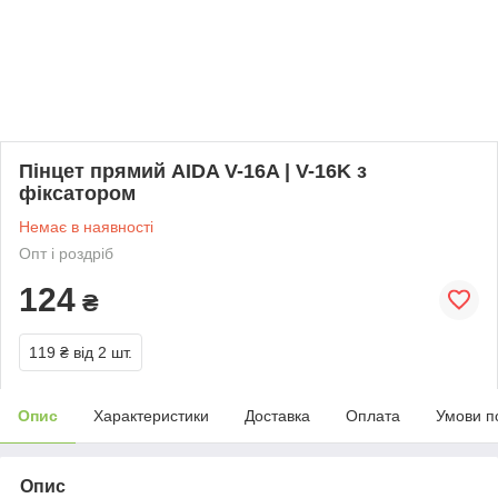
Пінцет прямий AIDA V-16A | V-16K з
фіксатором
Немає в наявності
Опт і роздріб
124
₴
119 ₴
від 2 шт.
Опис
Характеристики
Доставка
Оплата
Умови п
Опис