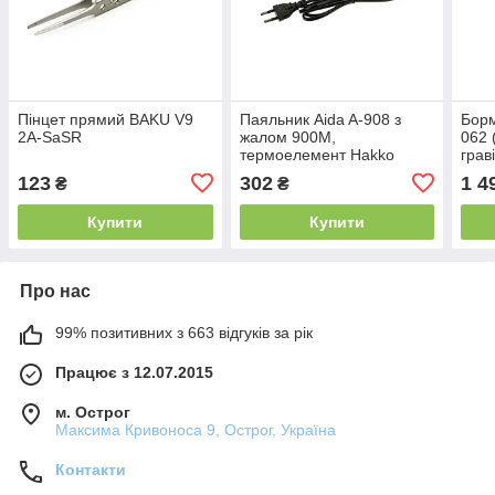
Пінцет прямий BAKU V9
Паяльник Aida A-908 з
Борм
2A-SaSR
жалом 900M,
062 
термоелемент Hakko
грав
(регулювання t 200 — 450
полі
123
302
1 4
₴
₴
г C, 220 V, 60 W)
об/х
Купити
Купити
Про нас
99% позитивних з 663 відгуків за рік
Працює з 12.07.2015
м. Острог
Максима Кривоноса 9, Острог, Україна
Контакти