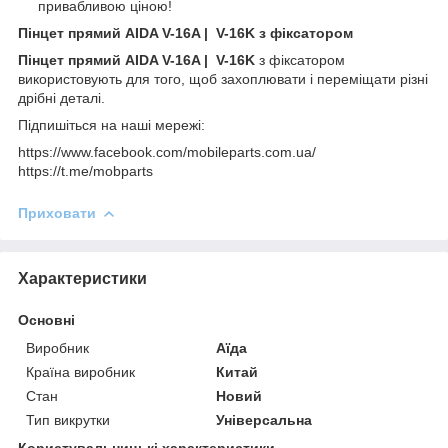
привабливою ціною!
Пінцет прямий AIDA V-16A | V-16K з фіксатором
Пінцет прямий AIDA V-16A | V-16K
з фіксатором
використовують для того, щоб захоплювати і переміщати різні
дрібні деталі.
Підпишіться на наші мережі:
https://www.facebook.com/mobileparts.com.ua/
https://t.me/mobparts
Приховати
Характеристики
Основні
Виробник
Аїда
Країна виробник
Китай
Стан
Новий
Тип викрутки
Універсальна
Користувальницькі характеристики