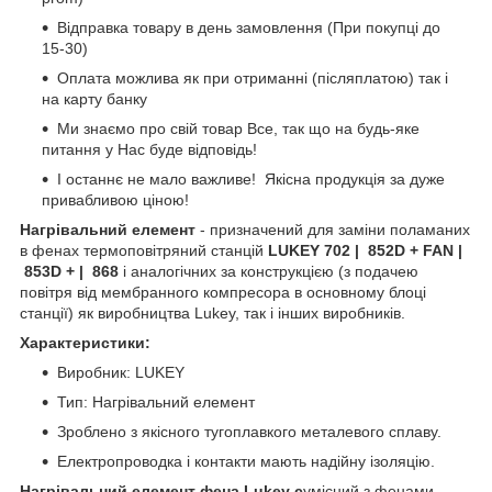
Відправка товару в день замовлення (При покупці до
15-30)
Оплата можлива як при отриманні (післяплатою) так і
на карту банку
Ми знаємо про свій товар Все, так що на будь-яке
питання у Нас буде відповідь!
І останнє не мало важливе! Якісна продукція за дуже
привабливою ціною!
Нагрівальний елемент
- призначений для заміни поламаних
в фенах термоповітряний станцій
LUKEY 702 | 852D + FAN |
853D + | 868
і аналогічних за конструкцією (з подачею
повітря від мембранного компресора в основному блоці
станції) як виробництва Lukey, так і інших виробників.
Характеристики:
Виробник: LUKEY
Тип: Нагрівальний елемент
Зроблено з якісного тугоплавкого металевого сплаву.
Електропроводка і контакти мають надійну ізоляцію.
Нагрівальний елемент фена Lukey с
умісний з фенами