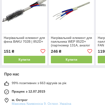
Нагрівальний елемент для
Нагрівальний елемент для
Нагр
фена BAKU 702B | 852D+
паяльника WEP 852D+
пая
(партномер 131A, аналог
FAN 
Hakko, 60W)
133A
151
246
119
₴
₴
Купити
Купити
Про нас
99% позитивних з 663 відгуків за рік
Працює з 12.07.2015
м. Острог
Максима Кривоноса 9, Острог, Україна