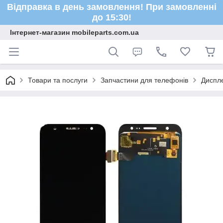
Відправка в день замовлення! При замовленні
до 15:30!
Інтернет-магазин mobileparts.com.ua
Товари та послуги
Запчастини для телефонів
Диспле