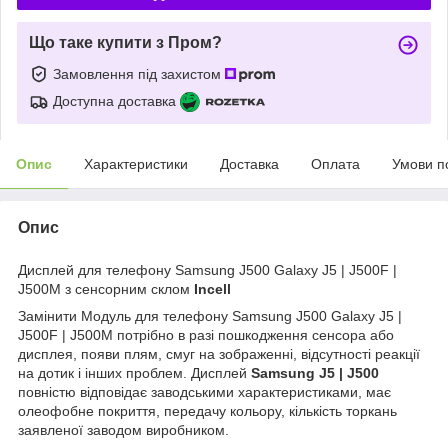
Що таке купити з Пром?
Замовлення під захистом
Доступна доставка
Опис
Характеристики
Доставка
Оплата
Умови п
Опис
Дисплей для телефону Samsung J500 Galaxy J5 | J500F |
J500M з сенсорним склом
Incell
Замінити Модуль для телефону Samsung J500 Galaxy J5 |
J500F | J500M потрібно в разі пошкодження сенсора або
дисплея, появи плям, смуг на зображенні, відсутності реакції
на дотик і інших проблем. Дисплей
Samsung J5 | J500
повністю відповідає заводськими характеристиками, має
олеофобне покриття, передачу кольору, кількість торкань
заявленої заводом виробником.