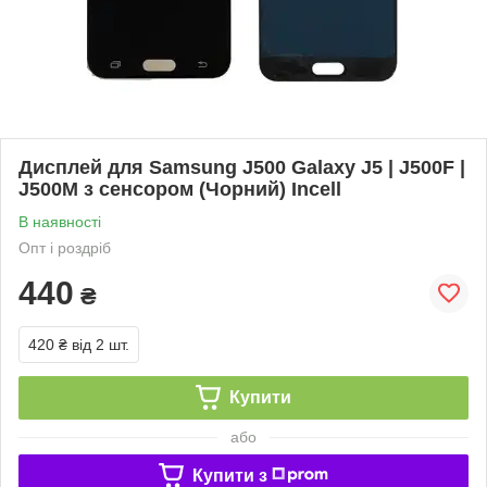
Дисплей для Samsung J500 Galaxy J5 | J500F |
J500M з сенсором (Чорний) Incell
В наявності
Опт і роздріб
440
₴
420 ₴
від 2 шт.
Купити
або
Купити з