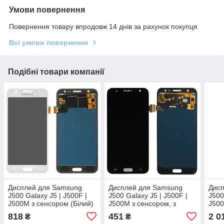
Умови повернення
Повернення товару впродовж 14 днів за рахунок покупця
Всі умови повернення
Подібні товари компанії
Дисплей для Samsung
Дисплей для Samsung
Дис
J500 Galaxy J5 | J500F |
J500 Galaxy J5 | J500F |
J500
J500M з сенсором (Білий)
J500M з сенсором, з
J500
Incell
ругульованою підсвіткою
сенс
818
451
2 0
₴
₴
IPS (Чорний)
Серв