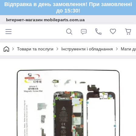
Відправка в день замовлення! При замовленні
до 15:30!
Інтернет-магазин mobileparts.com.ua
Товари та послуги
Інструменти і обладнання
Мати д