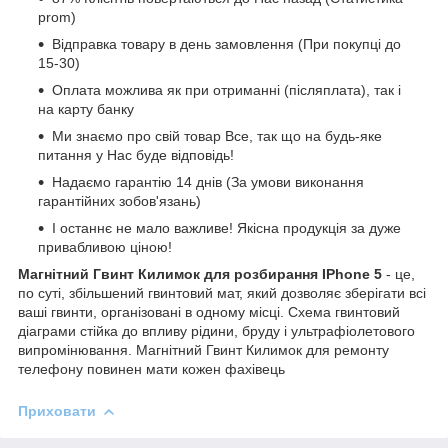
prom)
Відправка товару в день замовлення (При покупці до
15-30)
Оплата можлива як при отриманні (післяплата), так і
на карту банку
Ми знаємо про свій товар Все, так що на будь-яке
питання у Нас буде відповідь!
Надаємо гарантію 14 днів (За умови виконання
гарантійних зобов'язань)
І останнє не мало важливе! Якісна продукція за дуже
привабливою ціною!
Магнітний Гвинт Килимок для розбирання IPhone 5
- це,
по суті, збільшений гвинтовий мат, який дозволяє зберігати всі
ваші гвинти, організовані в одному місці. Схема гвинтовий
діаграми стійка до впливу рідини, бруду і ультрафіолетового
випромінювання. Магнітний Гвинт Килимок для ремонту
телефону повинен мати кожен фахівець
Приховати