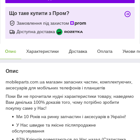
Що таке купити з Пром?
Замовлення під захистом
Доступна доставка
Опис
Характеристики
Доставка
Оплата
Умови п
Опис
mobileparts.com.ua магазин запасних частин, комплектуючих,
аксесуарів для мобільних телефонів і планшетів
Поки Ви не прочитали нудні характеристики товару, наведемо
Вам декілька 100% доказів того, чому потрібно зробити
покупку саме у Нас!
Ми 10 Років на ринку запчастин і аксесуарів в Україні!
У Нас швидке та якісне післяпродажне
обслуговування
87% Клієнтів повертаються до Нас назад (Статистика