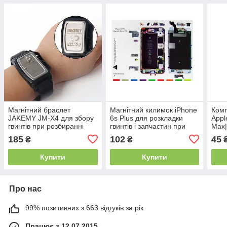
Магнітний браслет
Магнітний килимок iPhone
Комп
JAKEMY JM-X4 для збору
6s Plus для розкладки
Appl
гвинтів при розбиранні
гвинтів і запчастин при
Max|
техніки
розбиранні
(10ш
185
102
45
₴
₴
Купити
Купити
Про нас
99% позитивних з 663 відгуків за рік
Працює з 12.07.2015