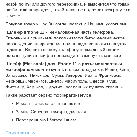
новой почты или другого перевозчика, и выяснится что товар
разбит или поврежден, такой товар не подлежит возврату или
замене
Покупая товар у Нас Вы соглашаетесь с Нашими условиями!
Шлейф iPhone 11
- немаловажная часть телефона.
Основными причинами поломки могут быть: механическое
повреждение, повреждение при попадании влаги во внутрь
гаджета . Верните своему телефону нормальный режим
роботы, купив шлейф и произведите замену отказавшего.
Шлейф (Flat cable) для iPhone 11 с разъемом зарядки,
микрофоном
можете купить в таких городах как Ровно, Киев,
Запорожье, Николаев, Сумы, Ужгород, Ивано-Франковск,
Черновцы, Чернигов, Днепр, Мариуполь, Одесса, Луцк,
Житомир, Харьков, и других населенных пунктах Украины
Также работает сервис mobileparts-service
Ремонт телефонов, планшетов
Заміна Сенсора, тачскрін, дисплея
Перепрошивка і багато іншого
Приховати