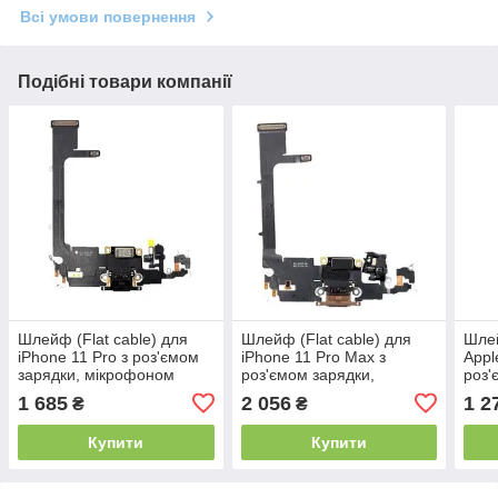
Всі умови повернення
Подібні товари компанії
Шлейф (Flat cable) для
Шлейф (Flat cable) для
Шлей
iPhone 11 Pro з роз'ємом
iPhone 11 Pro Max з
Appl
зарядки, мікрофоном
роз'ємом зарядки,
роз'
(Чорний) Оригінал
мікрофоном (Золотий)
мікр
1 685
2 056
1 2
₴
₴
Оригінал
Ориг
Купити
Купити