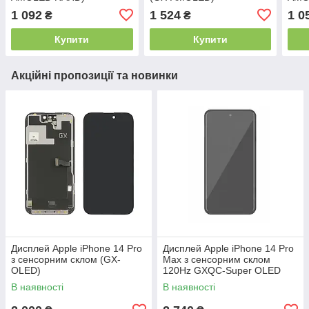
1 092
1 524
1 0
₴
₴
Купити
Купити
Акційні пропозиції та новинки
Дисплей Apple iPhone 14 Pro
Дисплей Apple iPhone 14 Pro
з сенсорним склом (GX-
Max з сенсорним склом
OLED)
120Hz GXQC-Super OLED
SOFT Service Pack
В наявності
В наявності