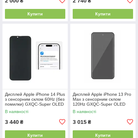
2 000
2 740
₴
₴
Купити
Купити
Дисплей Apple iPhone 14 Plus
Дисплей Apple iPhone 13 Pro
з сенсорним склом 60Hz (без
Max з сенсорним склом
помилки) GXQC-Super OLED
120Hz GXQC-Super OLED
SOFT Service Pack
SOFT Service Pack
В наявності
В наявності
3 440
3 015
₴
₴
Купити
Купити