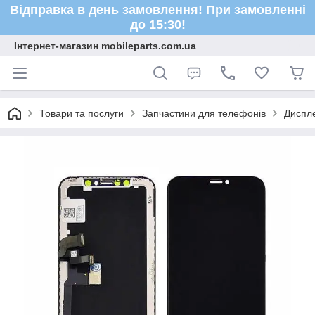
Відправка в день замовлення! При замовленні
до 15:30!
Інтернет-магазин mobileparts.com.ua
Товари та послуги
Запчастини для телефонів
Диспле