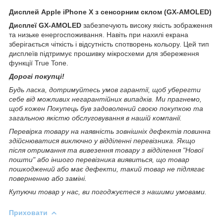
Дисплей Apple iPhone X з сенсорним склом (GX-AMOLED)
Дисплеї GX-AMOLED
забезпечують високу якість зображення
та низьке енергоспоживання. Навіть при нахилі екрана
зберігається чіткість і відсутність спотворень кольору. Цей тип
дисплеїв підтримує прошивку мікросхеми для збереження
функції True Tone.
Дорогі покупці!
Будь ласка, дотримуйтесь умов гарантії, щоб уберегти
себе від можливих негарантійних випадків. Ми прагнемо,
щоб кожен Покупець був задоволений своєю покупкою та
загальною якістю обслуговування в нашій компанії.
Перевірка товару на наявність зовнішніх дефектів повинна
здійснюватися виключно у відділенні перевізника. Якщо
після отримання та вивезення товару з відділення "Нової
пошти" або іншого перевізника виявиться, що товар
пошкоджений або має дефекти, такий товар не підлягає
поверненню або заміні.
Купуючи товар у нас, ви погоджуєтеся з нашими умовами.
Приховати