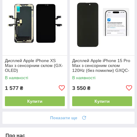
Дисплей Apple iPhone XS
Дисплей Apple iPhone 15 Pro
Max з сенсорним склом (GX-
Max з сенсорним склом
OLED)
120Hz (без помилки) GXQC-
Super IN CELL FHD Service
В наявності
В наявності
Pack
1 577
3 550
₴
₴
Купити
Купити
Показати ще
Про нас