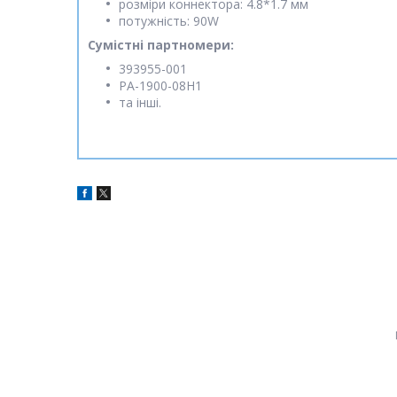
розміри коннектора: 4.8*1.7 мм
потужність: 90W
Сумістні партномери:
393955-001
PA-1900-08H1
та інші.