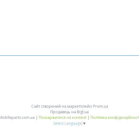
Сайт створений на маркетплейсі
Prom.ua
Продавець на Bigl.ua
Mobileparts.com.ua |
Поскаржитися на контент
|
Політика конфіденційност
Select Language
▼