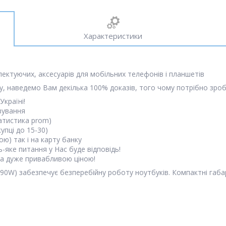
Характеристики
лектуючих, аксесуарів для мобільних телефонів і планшетів
, наведемо Вам декілька 100% доказів, того чому потрібно зроб
Україні!
вування
атистика prom)
упці до 15-30)
ю) так і на карту банку
-яке питання у Нас буде відповідь!
 за дуже привабливою ціною!
A, 90W) забезпечує безперебійну роботу ноутбуків. Компактні габ