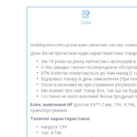
Опис
mobileparts.com.ua магазин запасних частин, комп
Доки Ви не прочитали нудні характеристики товару
Ми 10 років на ринку запчастин і аксесуарів в 
У Нас швидке і якісне післяпродажне обслуго
87% Клієнтів повертаються до Нам назад (Ст
Відправка товару в день замовлення (При пок
Оплата можлива як при отриманні (післяплато
Ми знаємо про свій товар Все, так що на будь
І останнє не мало важливе! Якісна продукція
Блок живлення HP
(роз'єм 4.8*1.7 мм, 19V, 4.74
транспортування.
Технічні характеристики:
напруга: 19V
ток: 4.74A