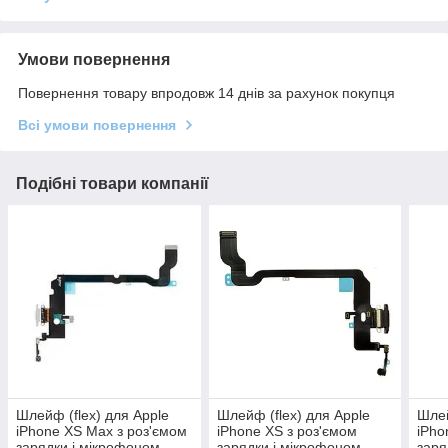
Умови повернення
Повернення товару впродовж 14 днів за рахунок покупця
Всі умови повернення
Подібні товари компанії
Шлейф (flex) для Apple
Шлейф (flex) для Apple
Шлей
iPhone XS Max з роз'ємом
iPhone XS з роз'ємом
iPho
зарядки і мікрофоном
зарядки і мікрофоном
заря