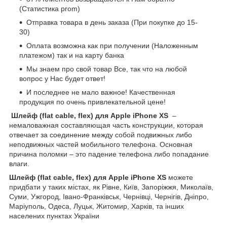
(Статистика prom)
Отправка товара в день заказа (При покупке до 15-
30)
Оплата возможна как при получении (Наложенным
платежом) так и на карту банка
Мы знаем про свой товар Все, так что на любой
вопрос у Нас будет ответ!
И последнее не мало важное! Качественная
продукция по очень привлекательной цене!
Шлейф (flat cable, flex) для Apple iPhone XS
–
немаловажная составляющая часть конструкции, которая
отвечает за соединение между собой подвижных либо
неподвижных частей мобильного телефона. Основная
причина поломки – это падение телефона либо попадание
влаги.
Шлейф (flat cable, flex) для Apple iPhone XS
можете
придбати у таких містах, як Рівне, Київ, Запоріжжя, Миколаїв,
Суми, Ужгород, Івано-Франківськ, Чернівці, Чернігів, Дніпро,
Маріуполь, Одеса, Луцьк, Житомир, Харків, та інших
населених пунктах України