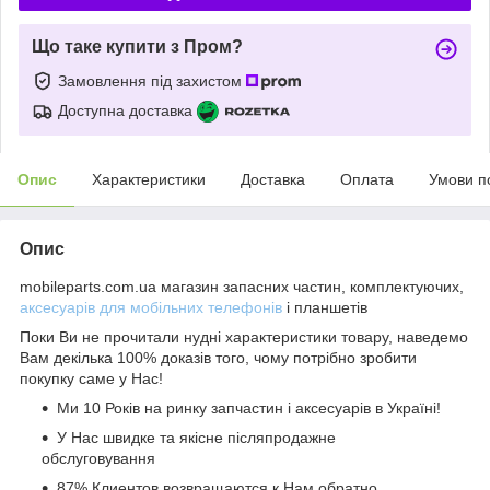
Що таке купити з Пром?
Замовлення під захистом
Доступна доставка
Опис
Характеристики
Доставка
Оплата
Умови п
Опис
mobileparts.com.ua магазин запасних частин, комплектуючих,
аксесуарів для мобільних телефонів
і планшетів
Поки Ви не прочитали нудні характеристики товару, наведемо
Вам декілька 100% доказів того, чому потрібно зробити
покупку саме у Нас!
Ми 10 Років на ринку запчастин і аксесуарів в Україні!
У Нас швидке та якісне післяпродажне
обслуговування
87% Клиентов возвращаются к Нам обратно