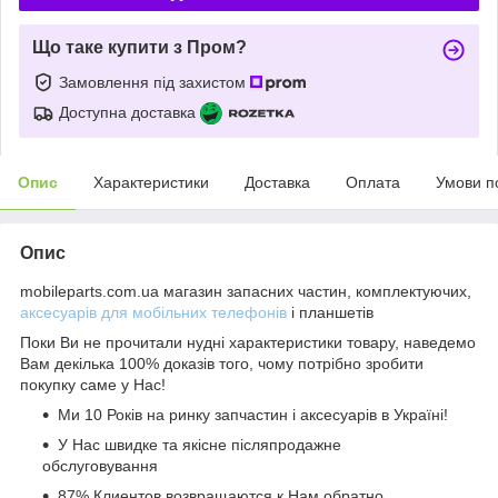
Що таке купити з Пром?
Замовлення під захистом
Доступна доставка
Опис
Характеристики
Доставка
Оплата
Умови п
Опис
mobileparts.com.ua магазин запасних частин, комплектуючих,
аксесуарів для мобільних телефонів
і планшетів
Поки Ви не прочитали нудні характеристики товару, наведемо
Вам декілька 100% доказів того, чому потрібно зробити
покупку саме у Нас!
Ми 10 Років на ринку запчастин і аксесуарів в Україні!
У Нас швидке та якісне післяпродажне
обслуговування
87% Клиентов возвращаются к Нам обратно