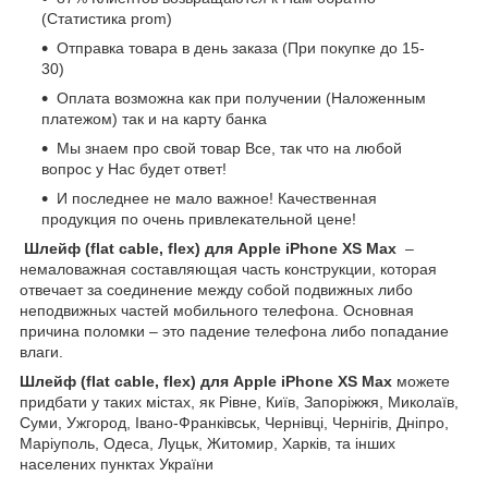
(Статистика prom)
Отправка товара в день заказа (При покупке до 15-
30)
Оплата возможна как при получении (Наложенным
платежом) так и на карту банка
Мы знаем про свой товар Все, так что на любой
вопрос у Нас будет ответ!
И последнее не мало важное! Качественная
продукция по очень привлекательной цене!
Шлейф (flat cable, flex) для Apple iPhone XS Max
–
немаловажная составляющая часть конструкции, которая
отвечает за соединение между собой подвижных либо
неподвижных частей мобильного телефона. Основная
причина поломки – это падение телефона либо попадание
влаги.
Шлейф (flat cable, flex) для Apple iPhone XS Max
можете
придбати у таких містах, як Рівне, Київ, Запоріжжя, Миколаїв,
Суми, Ужгород, Івано-Франківськ, Чернівці, Чернігів, Дніпро,
Маріуполь, Одеса, Луцьк, Житомир, Харків, та інших
населених пунктах України