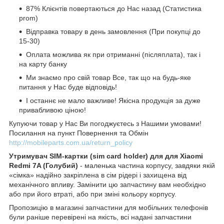
87% Клієнтів повертаються до Нас назад (Статистика
prom)
Відправка товару в день замовлення (При покупці до
15-30)
Оплата можлива як при отриманні (післяплата), так і
на карту банку
Ми знаємо про свій товар Все, так що на будь-яке
питання у Нас буде відповідь!
І останнє не мало важливе! Якісна продукція за дуже
привабливою ціною!
Купуючи товар у Нас Ви погоджуєтесь з Нашими умовами!
Посилання на пункт Повернення та Обмін
http://mobileparts.com.ua/return_policy
Утримувач SIM-картки (sim card holder) для для Xiaomi
Redmi 7A (Голубий)
- маленька частина корпусу, завдяки якій
«сімка» надійно закріплена в сім рідері і захищена від
механічного впливу. Замінити цю запчастину вам необхідно
або при його втраті, або при зміні кольору корпусу.
Пропозицію в магазині запчастини для мобільних телефонів
були раніше перевірені на якість, всі надані запчастини