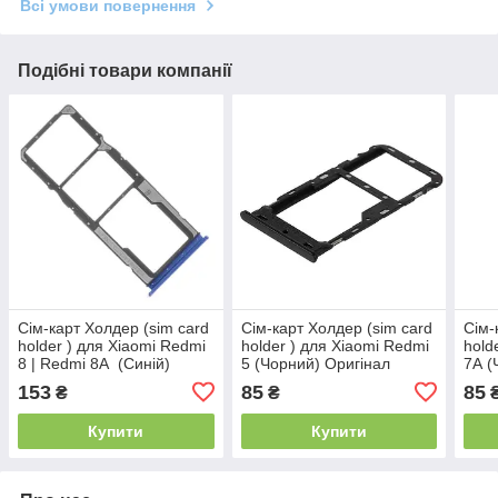
Всі умови повернення
Подібні товари компанії
Сім-карт Холдер (sim card
Сім-карт Холдер (sim card
Сім-
holder ) для Xiaomi Redmi
holder ) для Xiaomi Redmi
hold
8 | Redmi 8A (Синій)
5 (Чорний) Оригінал
7A (
Оригінал
153
85
85
₴
₴
Купити
Купити