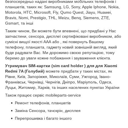
безпосередньо надані виробниками мобільних телефонів і
планшетів, таких як: Samsung, LG, Sony, Apple Iphone, Nokia,
Motorola, HTC, Microsoft, Fly, Qumo Quest, Jiayu, Huawei,
Bravis, Nomi, Prestigio, THL, Meizu, Benq, Siemens, ZTE,
Gsmart, та інші
Таким чином, Ви можете бути впевнені, що придбані у Нас
запчастини, сенсора, дисплеї сертифіковані виробником, або
сумісні вищої якості ААА або , які повернуть Вашому
телефону, планшета, гаджету новий зовнішній вигляд, який
буде радувати Вас. Ми дорожимо своєю репутацією, тому
беремо до уваги кожне побажання і зауваження клієнта.
Утримувач SIM-картки (sim card holder ) для для Xiaomi
Redmi 7A (Голубий)
можете придбати у таких містах, як
Рівне, Київ, Запоріжжя, Миколаїв, Суми, Ужгород, Івано-
Франківськ, Чернівці, Чернігів, Дніпро, Маріуполь, Одеса,
Луцьк, Житомир, Харків, та інших населених пунктах України
Також працює сервіс mobileparts-service
Ремонт телефонів, планшетів
Заміна Сенсора, тачскрін, дисплея
Перепрошивка і багато іншого