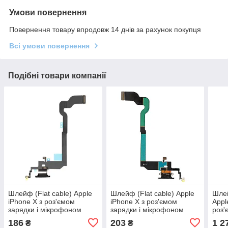
Умови повернення
Повернення товару впродовж 14 днів за рахунок покупця
Всі умови повернення
Подібні товари компанії
Шлейф (Flat cable) Apple
Шлейф (Flat cable) Apple
Шлей
iPhone X з роз'ємом
iPhone X з роз'ємом
Appl
зарядки і мікрофоном
зарядки і мікрофоном
роз'
(Чорний)
(Білий)
мікр
186
203
1 2
₴
₴
Ориг