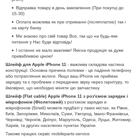
Відправка товару в день замовлення (При покупці до
15-30)
Оплата можлива як при отриманні (післяплатою) так і
на карту банку
Ми знаємо про свій товар Все, так що на будь-яке
питання у Нас буде відповідь!
І останнє не мало важливе! Якісна продукція за дуже
привабливою ціною!
Шлейф для Apple iPhone 11
- важлива складова частина
конструкції. Основна причина поломки - це падіння телефону
або потрапляння вологи. Якщо ваш iPhone не приймає
зарядку та є проблеми з передачею звуку через гарнітуру, то
ймовірно, що необхідно міняти цю запчастину.
Шлейф (Flat cable) Apple iPhone 11 з роз'ємом зарядки і
мікрофоном (Фіолетовий)
з роз'ємом зарядки и
мікрофоном (Білий) можете прідбаті у таких містах, як Рівне,
Київ, Запоріжжя, Миколаїв, Суми, Ужгород, Івано-Франківськ,
Чернівці, Чернігів, Дніпро, Маріуполь, Одеса, Луцьк, Житомир,
Харків, та других населених пунктах України
Такоже працює сервіс mobileparts-service