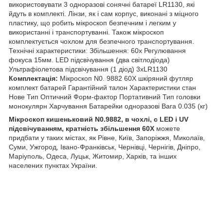
використовувати 3 одноразові сонячні батареї LR1130, які
йдуть в комплекті. Лінзи, як і сам корпус, виконані з міцного
пластику, що робить мікроскоп безпечним і легким у
використанні і транспортуванні. Також мікроскоп
комплектується чохлом для безпечного транспортування.
Технічні характеристики: Збільшення: 60х Регулювання
фокуса 15мм. LED підсвічування (два світлодіода)
Ультрафіолетова підсвічування (1 діод) 3xLR1130
Комплектація:
Мікроскоп N0. 9882 60X шкіряний футляр
комплект батарей Гарантійний талон Характеристики стан
Нове Тип Оптичний Форм-фактор Портативний Тип головки
монокулярн Харчування Батарейки одноразові Вага 0.035 (кг)
Мікроскоп кишеньковий N0.9882, в чохлі, c LED і UV
підсвічуванням, кратність збільшення 60X
можете
придбати у таких містах, як Рівне, Київ, Запоріжжя, Миколаїв,
Суми, Ужгород, Івано-Франківськ, Чернівці, Чернігів, Дніпро,
Маріуполь, Одеса, Луцьк, Житомир, Харків, та інших
населених пунктах України.