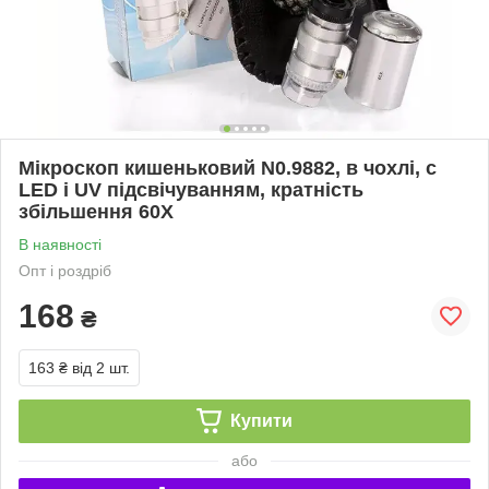
Мікроскоп кишеньковий N0.9882, в чохлі, c
LED і UV підсвічуванням, кратність
збільшення 60X
В наявності
Опт і роздріб
168
₴
163 ₴
від 2 шт.
Купити
або