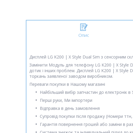
Опис
Дисплей LG K200 | X Style Dual Sim з сенсорним ск
Замінити Модуль для телефону LG K200 | X Style D
дотик і інших проблем. Дисплей LG K200 | X Style
торкань заявленої заводом виробником.
Переваги покупки в Нашому магазині
Найбільший вибір запчастин до електронік в 
Перші руки, Ми імпортери
Відправка в день замовлення
Супровід покупки після продажу (Номери ттн,
Гарантія повернення грошей або заміни в раз
Система знижок та індивідуальний підхід до 