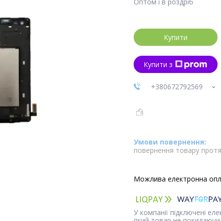
Оптом і в роздріб
Купити
Купити з
+380672792569
повернення товару протя
У компанії підключені ел
який товар не покидаючи 