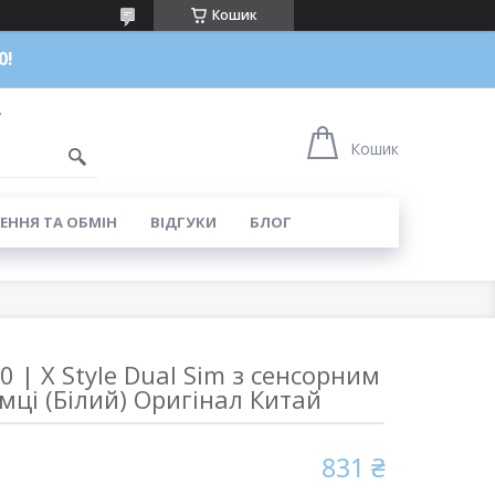
Кошик
0!
7
Кошик
ЕННЯ ТА ОБМІН
ВІДГУКИ
БЛОГ
 | X Style Dual Sim з сенсорним
мці (Білий) Оригінал Китай
831 ₴