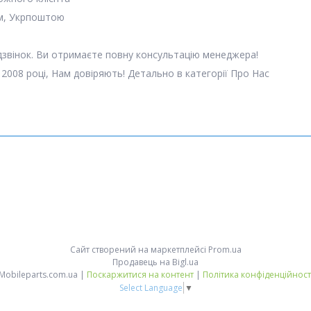
м, Укрпоштою
 дзвінок. Ви отримаєте повну консультацію менеджера!
 2008 році, Нам довіряють! Детально в категорії Про Нас
Сайт створений на маркетплейсі
Prom.ua
Продавець на Bigl.ua
Mobileparts.com.ua |
Поскаржитися на контент
|
Політика конфіденційност
Select Language
▼