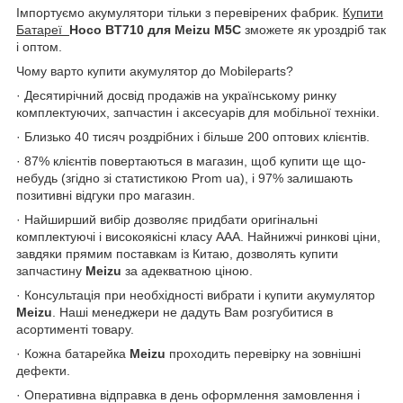
Імпортуємо акумулятори тільки з перевірених фабрик.
Купити
Батареї
Hoco BT710 для Meizu M5C
зможете як уроздріб так
і оптом.
Чому варто купити акумулятор до Mobileparts?
· Десятирічний досвід продажів на українському ринку
комплектуючих, запчастин і аксесуарів для мобільної техніки.
· Близько 40 тисяч роздрібних і більше 200 оптових клієнтів.
· 87% клієнтів повертаються в магазин, щоб купити ще що-
небудь (згідно зі статистикою Prom ua), і 97% залишають
позитивні відгуки про магазин.
· Найширший вибір дозволяє придбати оригінальні
комплектуючі і високоякісні класу ААА. Найнижчі ринкові ціни,
завдяки прямим поставкам із Китаю, дозволять купити
запчастину
Meizu
за адекватною ціною.
· Консультація при необхідності вибрати і купити акумулятор
Meizu
. Наші менеджери не дадуть Вам розгубитися в
асортименті товару.
· Кожна батарейка
Meizu
проходить перевірку на зовнішні
дефекти.
· Оперативна відправка в день оформлення замовлення і