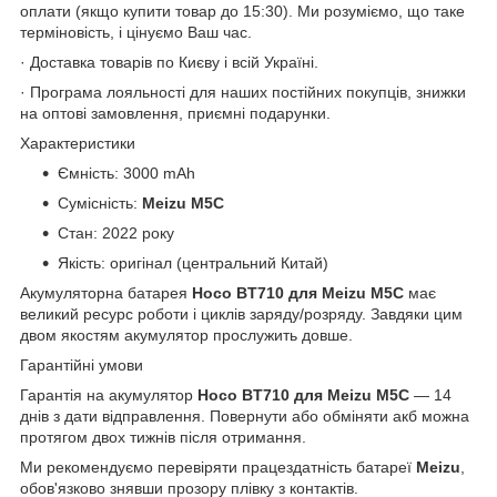
оплати (якщо купити товар до 15:30). Ми розуміємо, що таке
терміновість, і цінуємо Ваш час.
· Доставка товарів по Києву і всій Україні.
· Програма лояльності для наших постійних покупців, знижки
на оптові замовлення, приємні подарунки.
Характеристики
Ємність: 3000 mAh
Сумісність:
Meizu M5C
Стан: 2022 року
Якість: оригінал (центральний Китай)
Акумуляторна батарея
Hoco BT710 для Meizu M5C
має
великий ресурс роботи і циклів заряду/розряду. Завдяки цим
двом якостям акумулятор прослужить довше.
Гарантійні умови
Гарантія на акумулятор
Hoco BT710 для Meizu M5C
― 14
днів з дати відправлення. Повернути або обміняти акб можна
протягом двох тижнів після отримання.
Ми рекомендуємо перевіряти працездатність батареї
Meizu
,
обов'язково знявши прозору плівку з контактів.