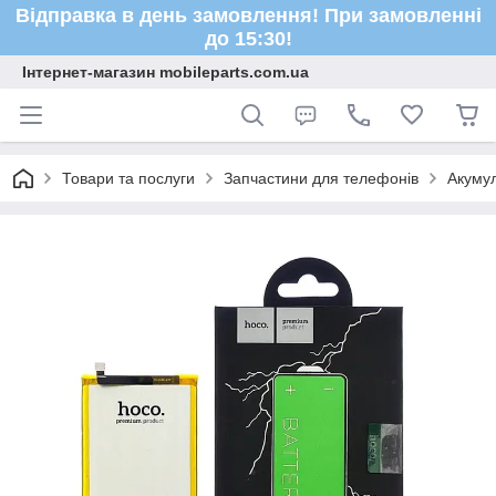
Відправка в день замовлення! При замовленні
до 15:30!
Інтернет-магазин mobileparts.com.ua
Товари та послуги
Запчастини для телефонів
Акуму