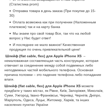
(Статистика prom)
Отправка товара в день заказа (При покупке до 15-
30)
Оплата возможна как при получении (Наложенным
платежом) так и на карту банка
Мы знаем про свой товар Все, так что на любой
вопрос у Нас будет ответ!
И последнее не мало важное! Качественная
продукция по очень привлекательной цене!
Шлейф (flat cable, flex) для Apple iPhone XS
–
немаловажная составляющая часть конструкции, которая
отвечает за соединение между собой подвижных либо
неподвижных частей мобильного телефона. Основная
причина поломки – это падение телефона либо попадание
влаги.
Шлейф (flat cable, flex) для Apple iPhone XS
можете
придбати у таких містах, як Рівне, Київ, Запоріжжя, Миколаїв,
Суми, Ужгород, Івано-Франківськ, Чернівці, Чернігів, Дніпро,
Маріуполь, Одеса, Луцьк, Житомир, Харків, та інших
населених пунктах України