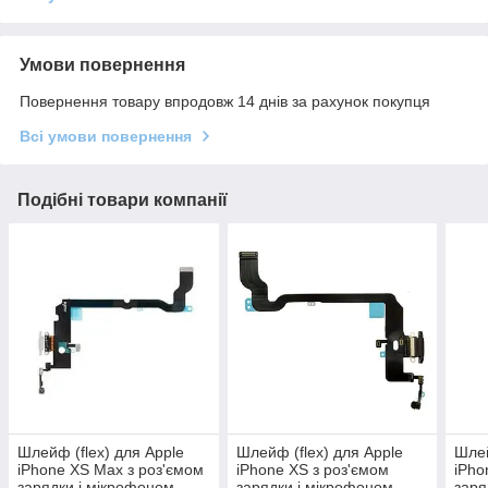
Умови повернення
Повернення товару впродовж 14 днів за рахунок покупця
Всі умови повернення
Подібні товари компанії
Шлейф (flex) для Apple
Шлейф (flex) для Apple
Шлей
iPhone XS Max з роз'ємом
iPhone XS з роз'ємом
iPho
зарядки і мікрофоном
зарядки і мікрофоном
заря