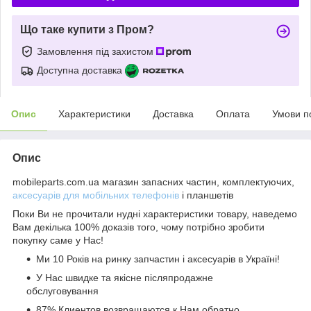
Що таке купити з Пром?
Замовлення під захистом
Доступна доставка
Опис
Характеристики
Доставка
Оплата
Умови п
Опис
mobileparts.com.ua магазин запасних частин, комплектуючих,
аксесуарів для мобільних телефонів
і планшетів
Поки Ви не прочитали нудні характеристики товару, наведемо
Вам декілька 100% доказів того, чому потрібно зробити
покупку саме у Нас!
Ми 10 Років на ринку запчастин і аксесуарів в Україні!
У Нас швидке та якісне післяпродажне
обслуговування
87% Клиентов возвращаются к Нам обратно