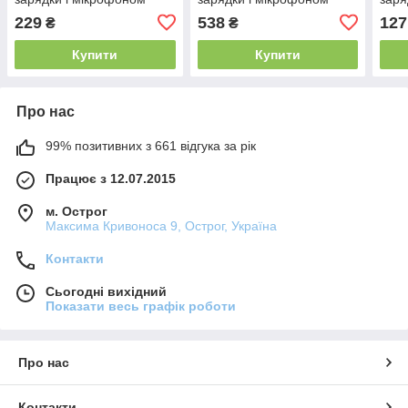
(Чорний) Оригінал
комп
229
538
127
₴
₴
Купити
Купити
Про нас
99% позитивних з 661 відгука за рік
Працює з 12.07.2015
м. Острог
Максима Кривоноса 9, Острог, Україна
Контакти
Сьогодні вихідний
Показати весь графік роботи
Про нас
Контакти