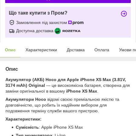
Що таке купити з Пром?
Замовлення під захистом
Доступна доставка
Опис
Характеристики
Доставка
Оплата
Умови п
Опис
Акумулятор (АКБ) Hoco для Apple iPhone XS Max (3.81V,
3174 mAh) Original
— це високоякісна батарея, створена для
заміни оригінальної в вашому
iPhone XS Max
.
Акумулятори Hoco
відомі своєю преміальною якістю та
довговічністю, що робить їх надійним вибором для
подовження терміну служби вашого пристрою.
Характеристики:
Сумісність
: Apple iPhone XS Max
Тип акумулятора
: Li-Ion