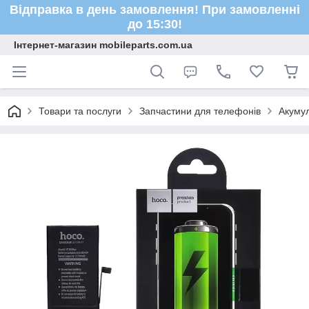
Відправка в день замовлення! При замовленні
до 15:30!
Інтернет-магазин mobileparts.com.ua
Товари та послуги
Запчастини для телефонів
Акуму