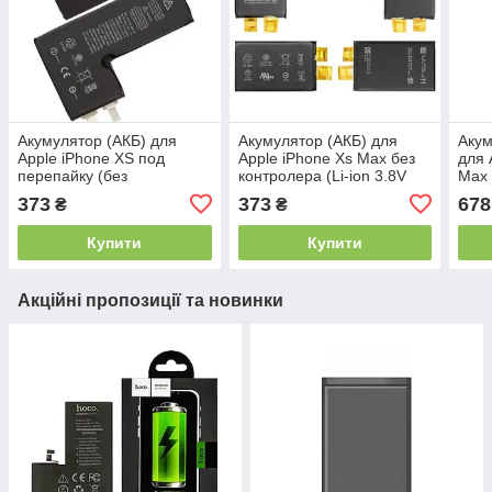
Акумулятор (АКБ) для
Акумулятор (АКБ) для
Акум
Apple iPhone XS под
Apple iPhone Xs Max без
для 
перепайку (без
контролера (Li-ion 3.8V
Max 
контроллера) (2658 mAh
3174mAh) Оригінал Китай
373
373
678
₴
₴
3.81V) AAAA
Купити
Купити
Акційні пропозиції та новинки