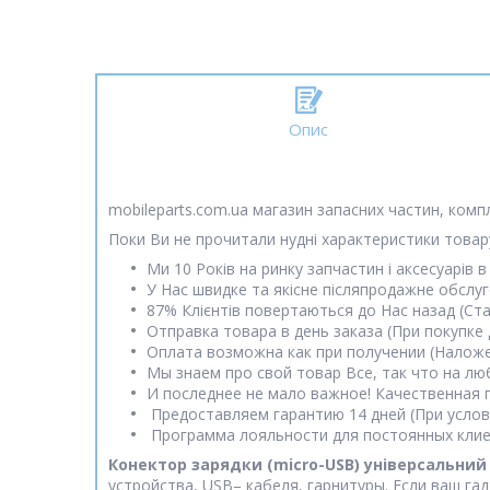
Опис
mobileparts.com.ua магазин запасних частин, комп
Поки Ви не прочитали нудні характеристики товару
Ми 10 Років на ринку запчастин і аксесуарів в 
У Нас швидке та якісне післяпродажне обслу
87% Клієнтів повертаються до Нас назад (Ст
Отправка товара в день заказа (При покупке 
Оплата возможна как при получении (Наложе
Мы знаем про свой товар Все, так что на лю
И последнее не мало важное! Качественная 
Предоставляем гарантию 14 дней (При усло
Программа лояльности для постоянных клиен
Конектор зарядки (micro-USB) універсальний
устройства, USB– кабеля, гарнитуры. Если ваш га