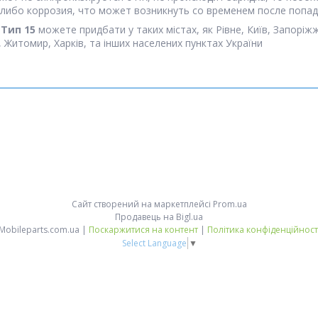
либо коррозия, что может возникнуть со временем после попада
 Тип 15
можете придбати у таких містах, як Рівне, Київ, Запоріж
к, Житомир, Харків, та інших населених пунктах України
Сайт створений на маркетплейсі
Prom.ua
Продавець на Bigl.ua
Mobileparts.com.ua |
Поскаржитися на контент
|
Політика конфіденційност
Select Language
▼