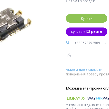
Оптом і в роздріб
Купити
Купити з
+380672792569
повернення товару протя
У компанії підключені ел
який товар не покидаючи 