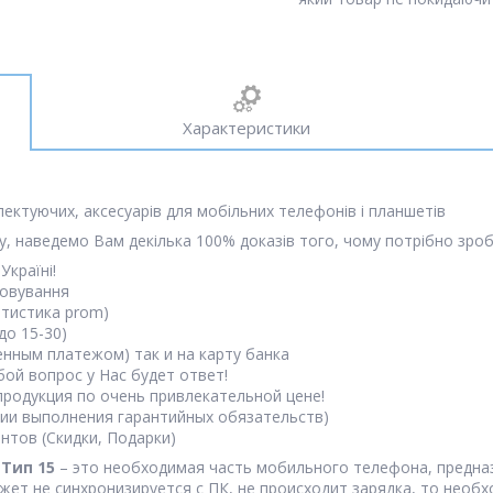
Характеристики
лектуючих, аксесуарів для мобільних телефонів і планшетів
, наведемо Вам декілька 100% доказів того, чому потрібно зроб
Україні!
говування
атистика prom)
до 15-30)
нным платежом) так и на карту банка
бой вопрос у Нас будет ответ!
продукция по очень привлекательной цене!
вии выполнения гарантийных обязательств)
тов (Скидки, Подарки)
 Тип 15
– это необходимая часть мобильного телефона, предна
джет не синхронизируется с ПК, не происходит зарядка, то нео