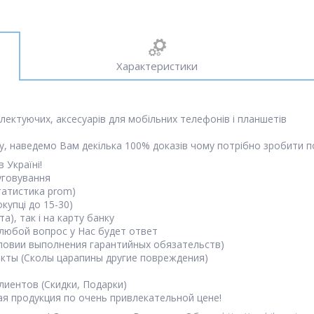
Характеристики
лектуючих, аксесуарів для мобільних телефонів і планшетів
у, наведемо Вам декілька 100% доказів чому потрібно зробити по
 Україні!
уговування
татистика prom)
купці до 15-30)
а), так і на карту банку
 любой вопрос у Нас будет ответ
ловии выполнения гарантийных обязательств)
ты (Сколы царапины другие повреждения)
иентов (Скидки, Подарки)
я продукция по очень привлекательной цене!