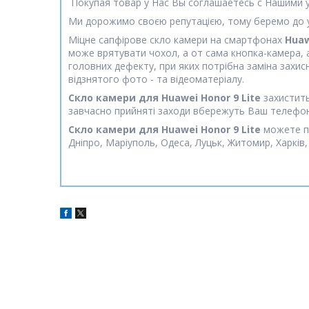
Покупая товар у Нас Вы соглашаетесь с Нашими у
Ми дорожимо своєю репутацією, тому беремо до у
Міцне сапфірове скло камери на смартфонах
Huaw
може врятувати чохол, а от сама кнопка-камера, а 
головних дефекту, при яких потрібна заміна захис
відзнятого фото - та відеоматеріалу.
Скло камери для Huawei Honor 9 Lite
захистить
завчасно прийняті заходи вбережуть Ваш телефон 
Скло камери для Huawei Honor 9 Lite
можете пр
Дніпро, Маріуполь, Одеса, Луцьк, Житомир, Харків,