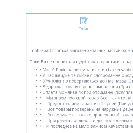
Опис
mobileparts.com.ua магазин запасних частин, комп
Поки Ви не прочитали нудні характеристики товар
• Ми 10 Років на ринку запчастин і аксесуарів в
• У Нас швидке та якісне післяпродажне обсл
• 87% Клієнтів повертаються до Нас назад (С
• Відправка товару в день замовлення (При по
• Оплата можлива як при отриманні (післяплат
• Мы знаем про свой товар Все, так что на
• Предоставляем гарантию 14 дней (При ус
• Все товары проверены на наружные дефек
• Вы получаете только проверенный товар
• Программа лояльности для постоянных кл
• И последнее не мало важное! Качественна