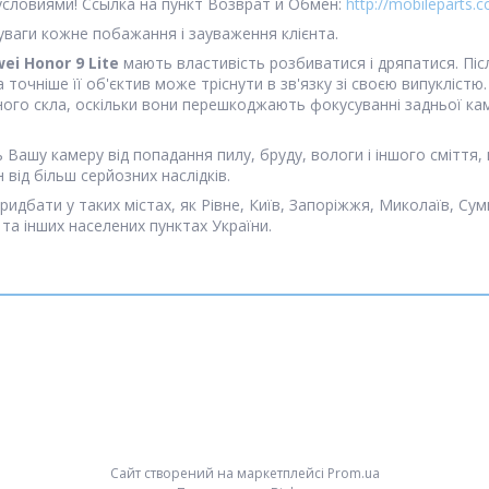
словиями! Ссылка на пункт Возврат и Обмен:
http://mobileparts.c
ваги кожне побажання і зауваження клієнта.
ei Honor 9 Lite
мають властивість розбиватися і дряпатися. Пі
точніше її об'єктив може тріснути в зв'язку зі своєю випуклістю
ного скла, оскільки вони перешкоджають фокусуванні задньої кам
 Вашу камеру від попадання пилу, бруду, вологи і іншого сміття,
від більш серйозних наслідків.
идбати у таких містах, як Рівне, Київ, Запоріжжя, Миколаїв, Суми
 та інших населених пунктах України.
Сайт створений на маркетплейсі
Prom.ua