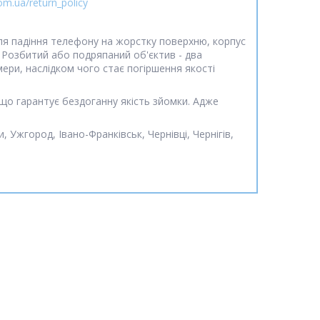
om.ua/return_policy
сля падіння телефону на жорстку поверхню, корпус
. Розбитий або подряпаний об'єктив - два
ери, наслідком чого стає погіршення якості
 що гарантує бездоганну якість зйомки. Адже
, Ужгород, Івано-Франківськ, Чернівці, Чернігів,