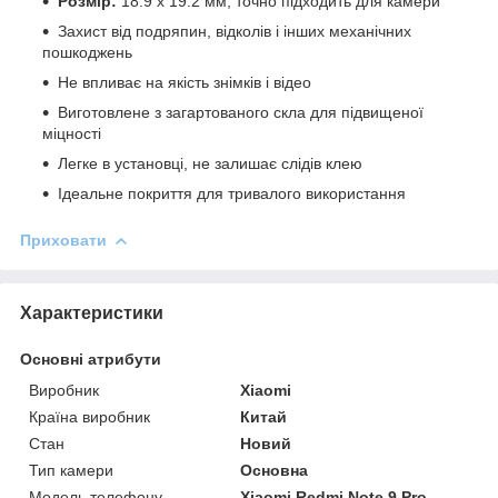
Розмір:
18.9 x 19.2 мм, точно підходить для камери
Захист від подряпин, відколів і інших механічних
пошкоджень
Не впливає на якість знімків і відео
Виготовлене з загартованого скла для підвищеної
міцності
Легке в установці, не залишає слідів клею
Ідеальне покриття для тривалого використання
Приховати
Характеристики
Основні атрибути
Виробник
Xiaomi
Країна виробник
Китай
Стан
Новий
Тип камери
Основна
Модель телефону
Xiaomi Redmi Note 9 Pro,