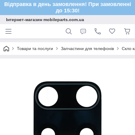
Відправка в день замовлення! При замовленні
до 15:30!
Інтернет-магазин mobileparts.com.ua
Товари та послуги
Запчастини для телефонів
Скло к