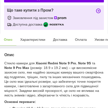
Що таке купити з Пром?
Замовлення під захистом
Доступна доставка
Опис
Характеристики
Доставка
Оплата
Умови п
Опис
Стекло камери для
Xiaomi Redmi Note 9 Pro
,
Note 9S
та
Note 9 Pro Max
(розмір: 18.9 x 19.2 мм) – це високоякісне
захисне скло, яке надійно захищає камеру вашого смартфона
від подряпин, тріщин, пилу та інших механічних пошкоджень.
Це скло має ідеальні розміри, що забезпечує точне покриття
камери, і виготовлене з загартованого скла для підвищеної
міцності. Завдяки високій прозорості, це скло не впливає на
якість знімків і відео, зберігаючи їх чіткість і яскравість.
Основні переваги: