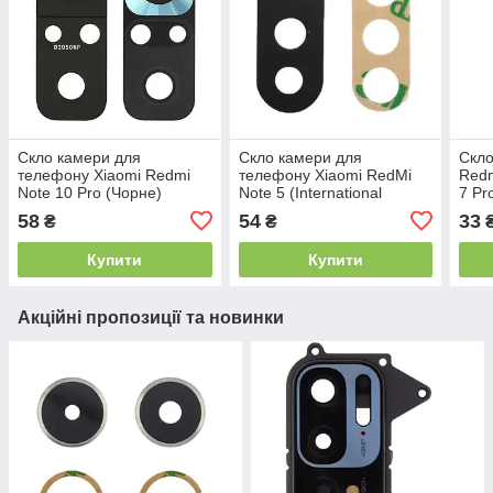
Скло камери для
Скло камери для
Скло
телефону Xiaomi Redmi
телефону Xiaomi RedMi
Redm
Note 10 Pro (Чорне)
Note 5 (International
7 Pr
version) | RedMi Note 5 Pro
58
54
33
₴
₴
(Чорне)
Купити
Купити
Акційні пропозиції та новинки