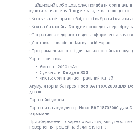
· Найширший вибір дозволяє придбати оригінальні 
купити запчастину
Doogee
за адекватною ціною.
· Консультація при необхідності вибрати і купити
· Кожна батарейка
Doogee
проходить перевірку н
· Оперативна відправка в день оформлення замовле
· Доставка товарів по Києву і всій Україні.
· Програма лояльності для наших постійних покупц
Характеристики
Ємність: 2000 mAh
Сумісність:
Doogee X50
Якість: оригінал (центральний Китай)
Акумуляторна батарея
Hoco BAT18702000 для D
довше.
Гарантійні умови
Гарантія на акумулятор
Hoco BAT18702000 для 
отримання.
При збереженні товарного вигляду, відсутності ме
повернення грошей на баланс клієнта.