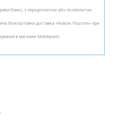
(ПриватБанк), з передоплатою або післяплатою
бачена безкоштовна доставка «Новою Поштою» при
вання в магазині Mobileparts.
і