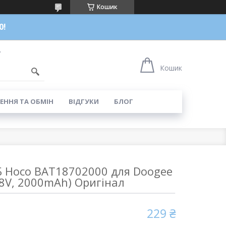
Кошик
0!
7
Кошик
ЕННЯ ТА ОБМІН
ВІДГУКИ
БЛОГ
Б Hoco BAT18702000 для Doogee
.8V, 2000mAh) Оригінал
229 ₴