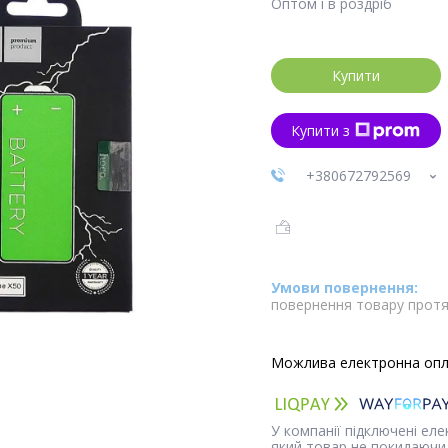
Оптом і в роздріб
Купити
Купити з
+380672792569
повернення товару протя
У компанії підключені ел
який товар не покидаючи 