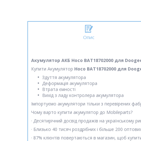
Опис
Акумулятор АКБ Hoco BAT18702000 для Doogee 
Купити Акумулятор
Hoco BAT18702000 для Doog
Здуття акумулятора
Деформація акумулятора
Втрата ємності
Вихід з ладу контролера акумулятора
Імпортуємо акумулятори тільки з перевірених фаб
Чому варто купити акумулятор до Mobileparts?
· Десятирічний досвід продажів на українському ри
· Близько 40 тисяч роздрібних і більше 200 оптових
· 87% клієнтів повертаються в магазин, щоб купит