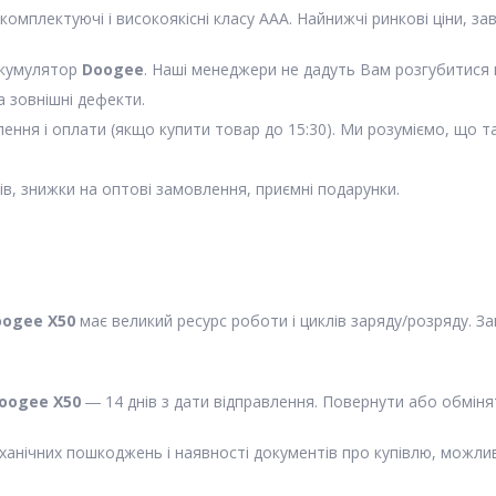
комплектуючі і високоякісні класу ААА. Найнижчі ринкові ціни, з
 акумулятор
Doogee
. Наші менеджери не дадуть Вам розгубитися 
а зовнішні дефекти.
ння і оплати (якщо купити товар до 15:30). Ми розуміємо, що так
ів, знижки на оптові замовлення, приємні подарунки.
oogee X50
має великий ресурс роботи і циклів заряду/розряду. 
Doogee X50
― 14 днів з дати відправлення. Повернути або обмін
ханічних пошкоджень і наявності документів про купівлю, можли