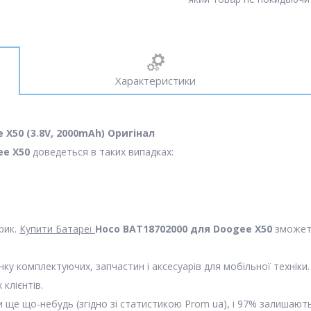
Характеристики
X50 (3.8V, 2000mAh) Оригінал
ee X50
доведеться в таких випадках:
рик.
Купити Батареї
Hoco BAT18702000 для Doogee X50
зможете
нку комплектуючих, запчастин і аксесуарів для мобільної техніки.
 клієнтів.
и ще що-небудь (згідно зі статистикою Prom ua), і 97% залишають