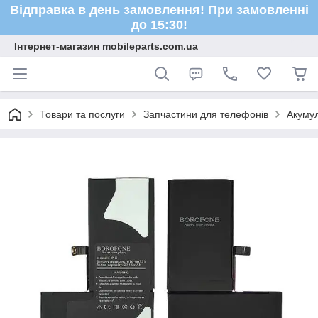
Відправка в день замовлення! При замовленні
до 15:30!
Інтернет-магазин mobileparts.com.ua
Товари та послуги
Запчастини для телефонів
Акуму