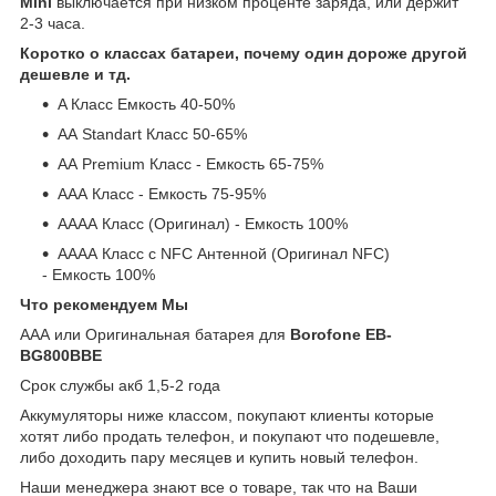
Mini
выключается при низком проценте заряда, или держит
2-3 часа.
Коротко о классах батареи, почему один дороже другой
дешевле и тд.
A Класс Емкость 40-50%
АА Standart Класс 50-65%
АА Premium Класс - Емкость 65-75%
ААА Класс - Емкость 75-95%
АААА Класс (Оригинал) - Емкость 100%
АААА Класс с NFC Антенной (Оригинал NFC)
- Емкость 100%
Что рекомендуем Мы
ААА или Оригинальная батарея для
Borofone EB-
BG800BBE
Срок службы акб 1,5-2 года
Аккумуляторы ниже классом, покупают клиенты которые
хотят либо продать телефон, и покупают что подешевле,
либо доходить пару месяцев и купить новый телефон.
Наши менеджера знают все о товаре, так что на Ваши