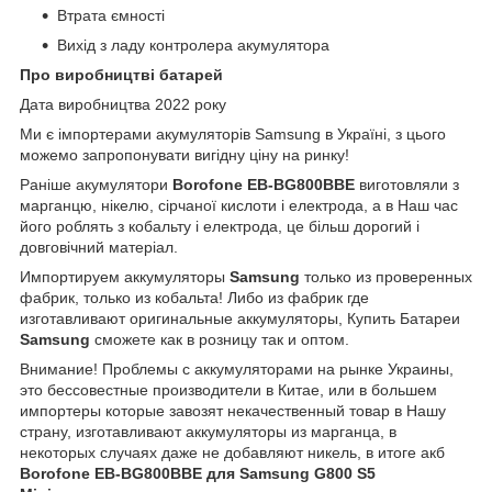
Втрата ємності
Вихід з ладу контролера акумулятора
Про виробництві батарей
Дата виробництва 2022 року
Ми є імпортерами акумуляторів Samsung в Україні, з цього
можемо запропонувати вигідну ціну на ринку!
Раніше акумулятори
Borofone EB-BG800BBE
виготовляли з
марганцю, нікелю, сірчаної кислоти і електрода, а в Наш час
його роблять з кобальту і електрода, це більш дорогий і
довговічний матеріал.
Импортируем аккумуляторы
Samsung
только из проверенных
фабрик, только из кобальта! Либо из фабрик где
изготавливают оригинальные аккумуляторы, Купить Батареи
Samsung
сможете как в розницу так и оптом.
Внимание! Проблемы с аккумуляторами на рынке Украины,
это бессовестные производители в Китае, или в большем
импортеры которые завозят некачественный товар в Нашу
страну, изготавливают аккумуляторы из марганца, в
некоторых случаях даже не добавляют никель, в итоге акб
Borofone EB-BG800BBE для Samsung G800 S5