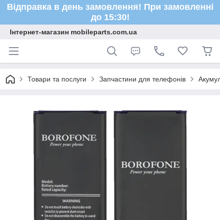
Відправка в день замовлення! При замовленні
до 15:30!
Інтернет-магазин mobileparts.com.ua
Товари та послуги
Запчастини для телефонів
Акуму