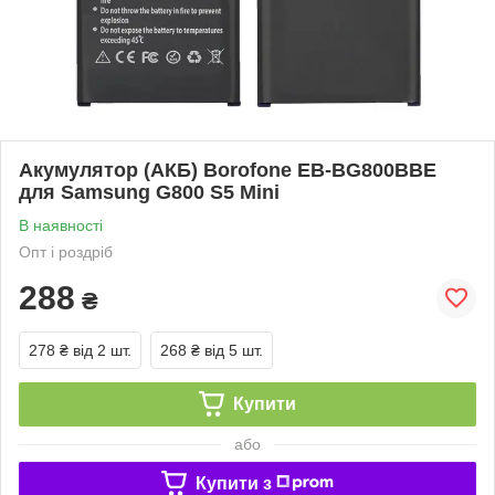
Акумулятор (АКБ) Borofone EB-BG800BBE
для Samsung G800 S5 Mini
В наявності
Опт і роздріб
288
₴
278 ₴
від 2 шт.
268 ₴
від 5 шт.
Купити
або
Купити з