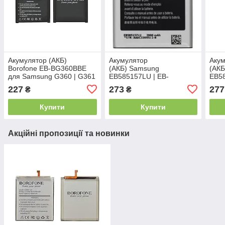
Акумулятор (АКБ)
Акумулятор
Аку
Borofone EB-BG360BBE
(АКБ) Samsung
(АКБ
для Samsung G360 | G361
EB585157LU | EB-
EB58
Galaxy Core Prime | J200
BG355BBE для Samsung
BG3
227
273
277
₴
₴
Galaxy J2 2015
G355 | i8530 | i8552
G355
Купити
Купити
Акційні пропозиції та новинки