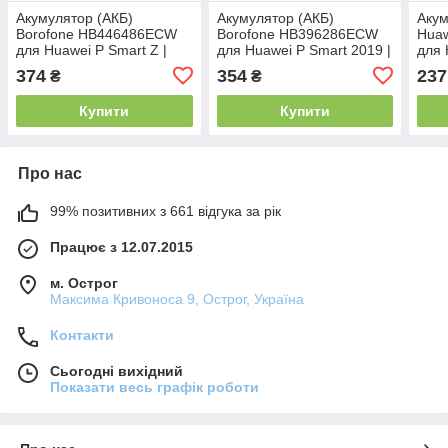
Акумулятор (АКБ)
Акумулятор (АКБ)
Акум
Borofone HB446486ECW
Borofone HB396286ECW
Hua
для Huawei P Smart Z |
для Huawei P Smart 2019 |
для 
P20 Lite 2019 | Honor 9X |
Honor 10 Lite | Honor 10i
P10 
374
354
237
₴
₴
Y9 Prime 2019
300
Купити
Купити
Про нас
99% позитивних з 661 відгука за рік
Працює з 12.07.2015
м. Острог
Максима Кривоноса 9, Острог, Україна
Контакти
Сьогодні вихідний
Показати весь графік роботи