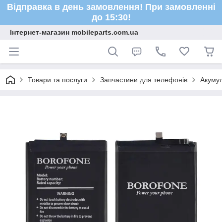
Відправка в день замовлення! При замовленні
до 15:30!
Інтернет-магазин mobileparts.com.ua
Товари та послуги
Запчастини для телефонів
Акуму