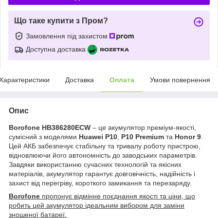
Що таке купити з Пром?
Замовлення під захистом
Доступна доставка
Характеристики
Доставка
Оплата
Умови повернення
Опис
Borofone HB386280ECW
– це акумулятор преміум-якості,
сумісний з моделями
Huawei P10
,
P10 Premium
та
Honor 9
.
Цей АКБ забезпечує стабільну та тривалу роботу пристрою,
відновлюючи його автономність до заводських параметрів.
Завдяки використанню сучасних технологій та якісних
матеріалів, акумулятор гарантує довговічність, надійність і
захист від перегріву, короткого замикання та перезаряду.
Borofone
пропонує відмінне поєднання якості та ціни, що
робить цей акумулятор ідеальним вибором для заміни
зношеної батареї.