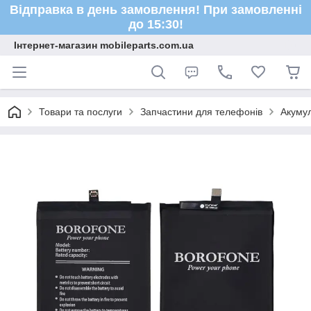
Відправка в день замовлення! При замовленні
до 15:30!
Інтернет-магазин mobileparts.com.ua
Товари та послуги
Запчастини для телефонів
Акуму