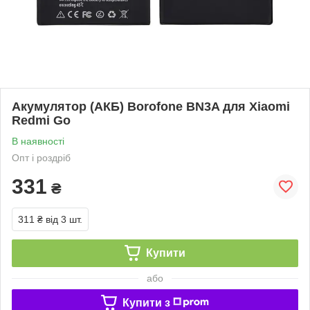
Акумулятор (АКБ) Borofone BN3A для Xiaomi
Redmi Go
В наявності
Опт і роздріб
331
₴
311 ₴
від 3 шт.
Купити
або
Купити з