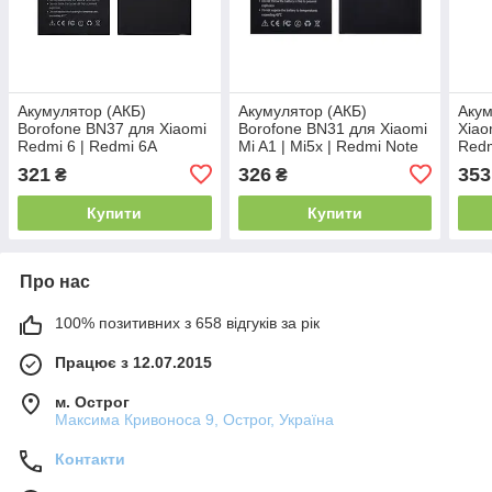
Акумулятор (АКБ)
Акумулятор (АКБ)
Акум
Borofone BN37 для Xiaomi
Borofone BN31 для Xiaomi
Xiao
Redmi 6 | Redmi 6A
Mi A1 | Mi5x | Redmi Note
Redm
(2900mAh)
5A | Redmi Note 5A Pro
500
321
326
353
₴
₴
Купити
Купити
Про нас
100% позитивних з 658 відгуків за рік
Працює з 12.07.2015
м. Острог
Максима Кривоноса 9, Острог, Україна
Контакти