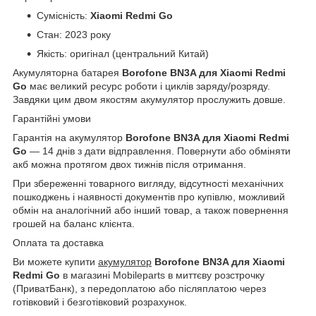
Сумісність:
Xiaomi Redmi Go
Стан: 2023 року
Якість: оригінал (центральний Китай)
Акумуляторна батарея
Borofone BN3A для Xiaomi Redmi
Go
має великий ресурс роботи і циклів заряду/розряду.
Завдяки цим двом якостям акумулятор прослужить довше.
Гарантійні умови
Гарантія на акумулятор
Borofone BN3A для Xiaomi Redmi
Go
― 14 днів з дати відправлення. Повернути або обміняти
акб можна протягом двох тижнів після отримання.
При збереженні товарного вигляду, відсутності механічних
пошкоджень і наявності документів про купівлю, можливий
обмін на аналогічний або інший товар, а також повернення
грошей на баланс клієнта.
Оплата та доставка
Ви можете купити
акумулятор
Borofone BN3A для Xiaomi
Redmi Go
в магазині Mobileparts в миттєву розстрочку
(ПриватБанк), з передоплатою або післяплатою через
готівковий і безготівковий розрахунок.