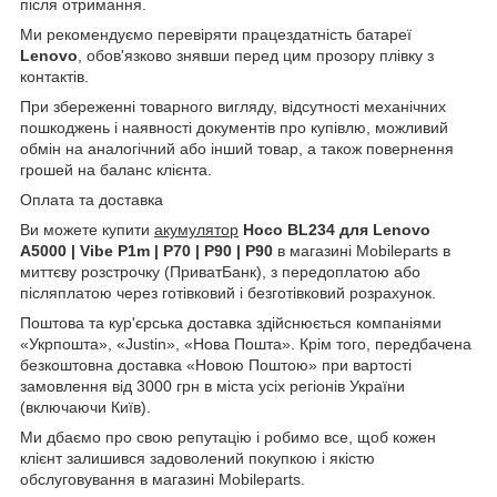
після отримання.
Ми рекомендуємо перевіряти працездатність батареї
Lenovo
, обов'язково знявши перед цим прозору плівку з
контактів.
При збереженні товарного вигляду, відсутності механічних
пошкоджень і наявності документів про купівлю, можливий
обмін на аналогічний або інший товар, а також повернення
грошей на баланс клієнта.
Оплата та доставка
Ви можете купити
акумулятор
Hoco BL234 для Lenovo
A5000 | Vibe P1m | P70 | P90 | P90
в магазині Mobileparts в
миттєву розстрочку (ПриватБанк), з передоплатою або
післяплатою через готівковий і безготівковий розрахунок.
Поштова та кур'єрська доставка здійснюється компаніями
«Укрпошта», «Justin», «Нова Пошта». Крім того, передбачена
безкоштовна доставка «Новою Поштою» при вартості
замовлення від 3000 грн в міста усіх регіонів України
(включаючи Київ).
Ми дбаємо про свою репутацію і робимо все, щоб кожен
клієнт залишився задоволений покупкою і якістю
обслуговування в магазині Mobileparts.