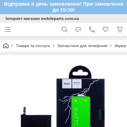
Відправка в день замовлення! При замовленні
до 15:30!
Інтернет-магазин mobileparts.com.ua
Товари та послуги
Запчастини для телефонів
Акуму