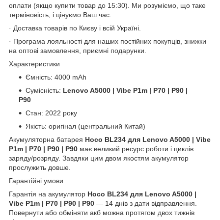
оплати (якщо купити товар до 15:30). Ми розуміємо, що таке
терміновість, і цінуємо Ваш час.
· Доставка товарів по Києву і всій Україні.
· Програма лояльності для наших постійних покупців, знижки
на оптові замовлення, приємні подарунки.
Характеристики
Ємність: 4000 mAh
Сумісність:
Lenovo A5000 | Vibe P1m | P70 | P90 |
P90
Стан: 2022 року
Якість: оригінал (центральний Китай)
Акумуляторна батарея
Hoco BL234 для Lenovo A5000 | Vibe
P1m | P70 | P90 | P90
має великий ресурс роботи і циклів
заряду/розряду. Завдяки цим двом якостям акумулятор
прослужить довше.
Гарантійні умови
Гарантія на акумулятор
Hoco BL234 для Lenovo A5000 |
Vibe P1m | P70 | P90 | P90
― 14 днів з дати відправлення.
Повернути або обміняти акб можна протягом двох тижнів