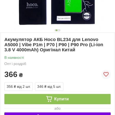
Акумулятор АКБ Hoco BL234 для Lenovo
A5000 | Vibe P1m | P70 | P90 | P90 Pro (Li-ion
3.8 V 4000mAh) Оригінал Китай
В наявності
Опт і роздріб
366
₴
356 ₴
від 2 шт.
346 ₴
від 5 шт.
Купити
або