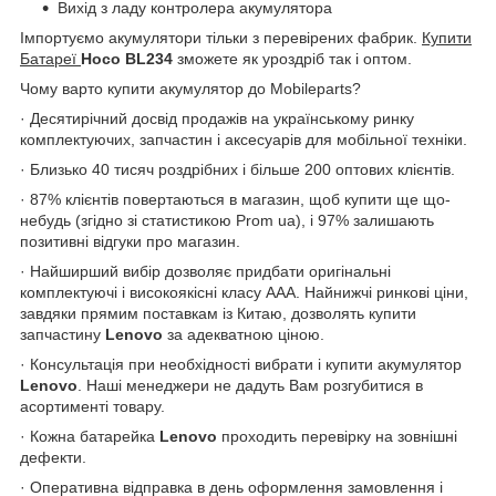
Вихід з ладу контролера акумулятора
Імпортуємо акумулятори тільки з перевірених фабрик.
Купити
Батареї
Hoco BL234
зможете як уроздріб так і оптом.
Чому варто купити акумулятор до Mobileparts?
· Десятирічний досвід продажів на українському ринку
комплектуючих, запчастин і аксесуарів для мобільної техніки.
· Близько 40 тисяч роздрібних і більше 200 оптових клієнтів.
· 87% клієнтів повертаються в магазин, щоб купити ще що-
небудь (згідно зі статистикою Prom ua), і 97% залишають
позитивні відгуки про магазин.
· Найширший вибір дозволяє придбати оригінальні
комплектуючі і високоякісні класу ААА. Найнижчі ринкові ціни,
завдяки прямим поставкам із Китаю, дозволять купити
запчастину
Lenovo
за адекватною ціною.
· Консультація при необхідності вибрати і купити акумулятор
Lenovo
. Наші менеджери не дадуть Вам розгубитися в
асортименті товару.
· Кожна батарейка
Lenovo
проходить перевірку на зовнішні
дефекти.
· Оперативна відправка в день оформлення замовлення і