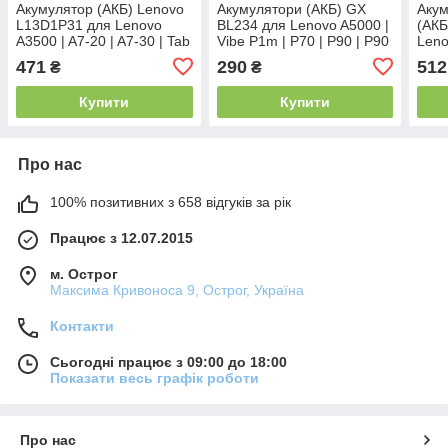
Акумулятор (АКБ) Lenovo
Акумулятори (АКБ) GX
Аку
L13D1P31 для Lenovo
BL234 для Lenovo A5000 |
(АКБ
A3500 | A7-20 | A7-30 | Tab
Vibe P1m | P70 | P90 | P90
Leno
2 | S5000 (Li-ion 3.8V
Pro (4000mAh)
8504
471
290
512
₴
₴
3550mAh)
3.85
Кита
Купити
Купити
Про нас
100% позитивних з 658 відгуків за рік
Працює з 12.07.2015
м. Острог
Максима Кривоноса 9, Острог, Україна
Контакти
Сьогодні працює з 09:00 до 18:00
Показати весь графік роботи
Про нас