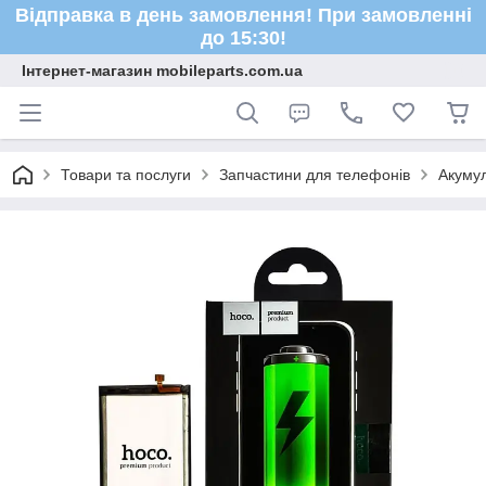
Відправка в день замовлення! При замовленні
до 15:30!
Інтернет-магазин mobileparts.com.ua
Товари та послуги
Запчастини для телефонів
Акуму