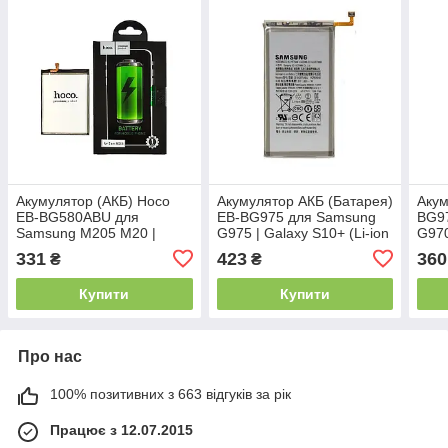
Акумулятор (АКБ) Hoco
Акумулятор АКБ (Батарея)
Акум
EB-BG580ABU для
EB-BG975 для Samsung
BG9
Samsung M205 M20 |
G975 | Galaxy S10+ (Li-ion
G970
M305 M30 (3.85V
3.85 V 4000mAh)
3.8
331
423
360
₴
₴
4900mAh) Оригінал
Купити
Купити
Про нас
100% позитивних з 663 відгуків за рік
Працює з 12.07.2015