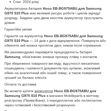
Стан: 2024 року
Акумуляторна батарея
Hoco EB-BG975ABU для Samsung
G975 S10 Plus
має великий ресурс роботи і циклів заряду/
розряду. Завдяки цим двом якостям акумулятор прослужить
довше.
Гарантійні умови
Гарантія на акумулятор
Hoco EB-BG975ABU для Samsung
G975 S10 Plus
― 14 днів з дати відправлення. Повернути або
обміняти акб можна протягом двох тижнів після отримання.
Ми рекомендуємо перевіряти працездатність батареї
Samsung
, обов'язково знявши прозору плівку з контактів.
При збереженні товарного вигляду, відсутності механічних
пошкоджень і наявності документів про купівлю, можливий
обмін на аналогічний або інший товар, а також повернення
грошей на баланс клієнта.
Оплата та доставка
Ви можете купити
акумулятор
Hoco EB-BG975ABU для
Samsung G975 S10 Plus
в магазині Mobileparts в миттєву
розстрочку (ПриватБанк), з передоплатою або післяплатою
через готівковий і безготівковий розрахунок.