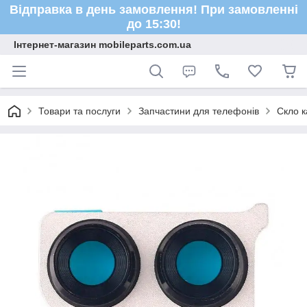
Відправка в день замовлення! При замовленні
до 15:30!
Інтернет-магазин mobileparts.com.ua
Товари та послуги
Запчастини для телефонів
Скло к