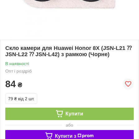
Скло камери для Huawei Honor 8X (JSN-L21 ⁇
JSN-L22 ⁇ JSN-L42) з рамкою (Чорне)
В наявності
Опт і роздріб
84
₴
79 ₴
від 2 шт.
Купити
або
Купити з