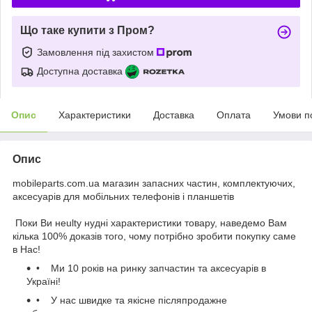
Що таке купити з Пром?
Замовлення під захистом
Доступна доставка
Опис
Характеристики
Доставка
Оплата
Умови п
Опис
mobileparts.com.ua магазин запасних частин, комплектуючих,
аксесуарів для мобільних телефонів і планшетів
Поки Ви неulty нудні характеристики товару, наведемо Вам
кілька 100% доказів того, чому потрібно зробити покупку саме
в Нас!
• Ми 10 років на ринку запчастин та аксесуарів в
Україні!
• У нас швидке та якісне післяпродажне