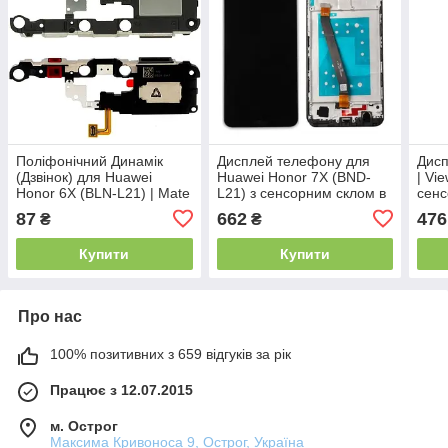
Поліфонічний Динамік
Дисплей телефону для
Дисп
(Дзвінок) для Huawei
Huawei Honor 7X (BND-
| Vi
Honor 6X (BLN-L21) | Mate
L21) з сенсорним склом в
сенс
9 Lite | GR5 (2017) з
рамці (Чорний) Оригінал
Ориг
87
662
476
₴
₴
рамкою
Китай
Купити
Купити
Про нас
100% позитивних з 659 відгуків за рік
Працює з 12.07.2015
м. Острог
Максима Кривоноса 9, Острог, Україна