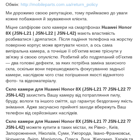
Обмін:
http://mobileparts.com.ua/return_policy
Ми дорожимо своєю репутацією, тому приймаємо до уваги
кожне побажання й зауваження клієнта.
Міцне сапфірове скло камери на смартфонах
Huawei Honor
8X (JSN-L21 | JSN-L22 | JSN-L42)
мають властивість
розбиватися і дряпатися. Після падіння телефона на жорстку
поверхню корпус може врятувати чохол, а ось сама
випіральна камера, а точніше її об'єктив може тріснути у
зв'язку зі своєю опуклістю. Розбитий або подряпаний об'єктив
— два головні дефекти, за яких потрібна заміна захисного
скла, оскільки вони перешкоджають фокусуванню задньої
камери, наслідком чого стає погіршення якості відзнятого
фото- та відеоматеріалу.
Скло камери для Huawei Honor 8X (JSN-L21 ⁇ JSN-L22 ⁇
JSN-L42)
захистить Вашу камеру від потрапляння пилу,
бруду, вологи та іншого сміття, що гарантує бездоганну якість
знімання. Адже засучасно прийняті заходи вбережуть Ваш
телефон від серйозніших наслідків.
Скло камери для Huawei Honor 8X (JSN-L21 ⁇ JSN-L22 ⁇
JSN-L42)
можете купити в таких містах, як Рівно-, Київ,
Запорожнення, Ніколаїв, Суми, Ужгорода, Івано-Франковськ,
Чорнигов, Дніпр, Маріуполь, Одеса, Луцк, Жиромир, Харків та