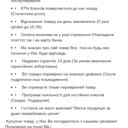
обслуговування
• 87% Клієнтів повертаються до нас назад
(Статистика prom)
• Відсилання товару на день замовлення (У разі
купівлі до 15-30)
• Оплата можлива як у разі отримання (Накладене
плаття) так і на карту банку
• Ми знаємо про свій товар Все, тож на будь-яке
питання у Нас буде відповідь
• Надаємо гарантію 14 днів (За умови виконання
гарантійних зобов'язань)
• Всі товари перевірені на зовнішні дефекти (Сколи
подряпини інші пошкодження)
• Ви отримуєте тільки перевірений товар
• Програма лояльності для постійних клієнтів
(Скидки, Подарунки)
• І останнє не мало важливе! Якісна продукція за
дуже привабливою ціною!
Купуючи товар, у Нас Ви погоджуєтеся з нашими умовами!
Посилання на пункт Вік і