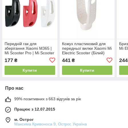
Передній гак для
Кожух пластиковий для
Бриз
зберігання Xiaomi M365 |
передньої вилки Xiaomi Mi
Mi E
Mi Scooter Pro | Mi Scooter
Electric Scooter (Білий)
Pro 2
177
441
244
₴
₴
Купити
Купити
Про нас
99% позитивних з 663 відгуків за рік
Працює з 12.07.2015
м. Острог
Максима Кривоноса 9, Острог, Україна