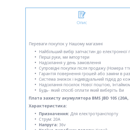
Опис
Переваги покупок у Нашому магазині
Найбільший вибір запчастин до електронної п
Перші руки, ми імпортери
Надсилання у день замовлення
Супровідні покупки після продажу (Номера ттн,
Гарантія повернення грошей або заміни в ра
Система знижок і індивідуальний підхід до ко
Надсилання посилок Нової поштою, Інтаймом
Будь- який спосіб оплати який виберіть Ви
Плата захисту акумулятора BMS JBD 10S (20A, 36
Характеристика:
Призначення:
Для електротранспорту
Струм: 20A
Напруга:
36v