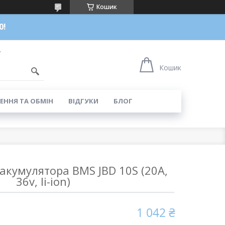
Кошик
0!
7
Кошик
ЕННЯ ТА ОБМІН
ВІДГУКИ
БЛОГ
акумулятора BMS JBD 10S (20A,
36v, li-ion)
1 042 ₴