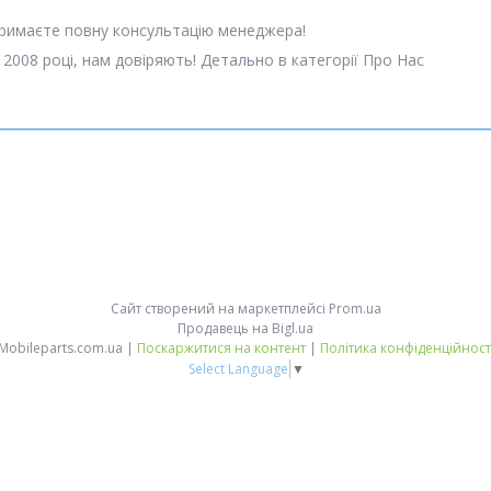
отримаєте повну консультацію менеджера!
 2008 році, нам довіряють! Детально в категорії Про Нас
Сайт створений на маркетплейсі
Prom.ua
Продавець на Bigl.ua
Mobileparts.com.ua |
Поскаржитися на контент
|
Політика конфіденційност
Select Language
▼