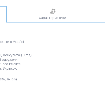
Характеристики
ошти в Україні
 Консультації і т.д)
зі одруження
жного клієнта
, Укріпкою
v, li-ion)