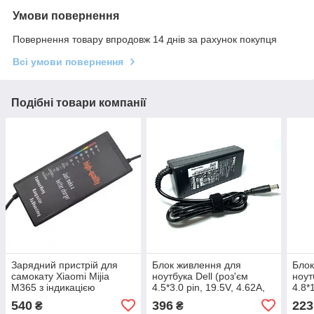
Умови повернення
Повернення товару впродовж 14 днів за рахунок покупця
Всі умови повернення
Подібні товари компанії
Зарядний пристрій для
Блок живлення для
Блок
самокату Xiaomi Mijia
ноутбука Dell (роз'єм
ноут
M365 з індикацією
4.5*3.0 pin, 19.5V, 4.62A,
4.8*
заряду (36V, 2A, вихідна
90W) Чорний (без кабелю)
65W)
540
396
223
₴
₴
напруга 42V)