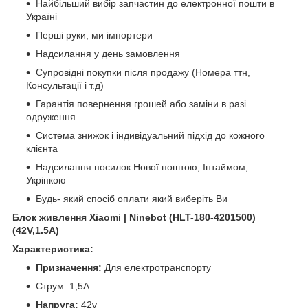
Найбільший вибір запчастин до електронної пошти в
Україні
Перші руки, ми імпортери
Надсилання у день замовлення
Супровідні покупки після продажу (Номера ттн,
Консультації і т.д)
Гарантія повернення грошей або заміни в разі
одруження
Система знижок і індивідуальний підхід до кожного
клієнта
Надсилання посилок Нової поштою, Інтаймом,
Укріпкою
Будь- який спосіб оплати який виберіть Ви
Блок живлення Xiaomi | Ninebot (HLT-180-4201500)
(42V,1.5A)
Характеристика:
Призначення:
Для електротранспорту
Струм: 1,5A
Напруга:
42v