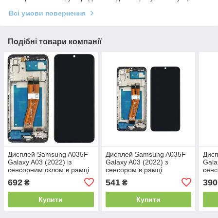
Всі умови повернення
Подібні товари компанії
Дисплей Samsung A035F
Дисплей Samsung A035F
Дис
Galaxy A03 (2022) із
Galaxy A03 (2022) з
Gala
сенсорним склом в рамці
сенсором в рамці
сенс
(Service Pack)
(Оригінал Китай)
(Ори
692
541
390
₴
₴
Купити
Купити