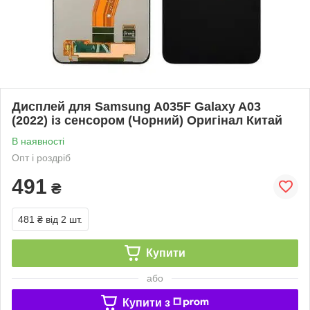
Дисплей для Samsung A035F Galaxy A03
(2022) із сенсором (Чорний) Оригінал Китай
В наявності
Опт і роздріб
491
₴
481 ₴
від 2 шт.
Купити
або
Купити з