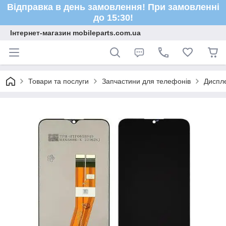
Відправка в день замовлення! При замовленні
до 15:30!
Інтернет-магазин mobileparts.com.ua
Товари та послуги
Запчастини для телефонів
Диспле