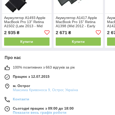
Акумулятор A1493 Apple
Акумулятор A1417 Apple
Акум
MacBook Pro 13" Retina
MacBook Pro 15" Retina
MacB
A1502 (Late 2013 - Mid
A1398 (Mid 2012 - Early
A142
2014) Оригінал
2013)
2013
2 935
2 671
2 6
₴
₴
Купити
Купити
Про нас
100% позитивних з 663 відгуків за рік
Працює з 12.07.2015
м. Острог
Максима Кривоноса 9, Острог, Україна
Контакти
Сьогодні працює з 09:00 до 18:00
Показати весь графік роботи