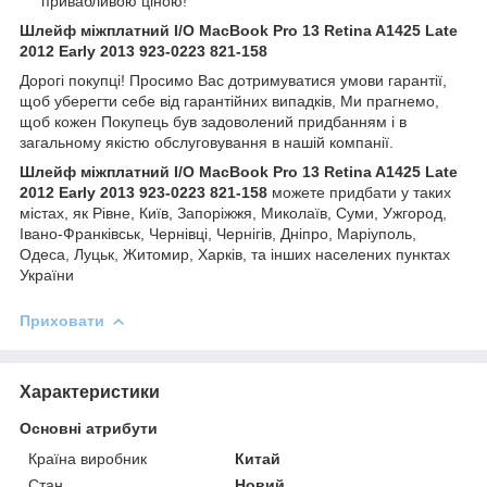
привабливою ціною!
Шлейф міжплатний I/O MacBook Pro 13 Retina A1425 Late
2012 Early 2013 923-0223 821-158
Дорогі покупці! Просимо Вас дотримуватися умови гарантії,
щоб уберегти себе від гарантійних випадків, Ми прагнемо,
щоб кожен Покупець був задоволений придбанням і в
загальному якістю обслуговування в нашій компанії.
Шлейф міжплатний I/O MacBook Pro 13 Retina A1425 Late
2012 Early 2013 923-0223 821-158
можете придбати у таких
містах, як Рівне, Київ, Запоріжжя, Миколаїв, Суми, Ужгород,
Івано-Франківськ, Чернівці, Чернігів, Дніпро, Маріуполь,
Одеса, Луцьк, Житомир, Харків, та інших населених пунктах
України
Приховати
Характеристики
Основні атрибути
Країна виробник
Китай
Стан
Новий