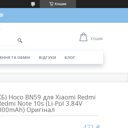
Кошик
0!
7
Кошик
ЕННЯ ТА ОБМІН
ВІДГУКИ
БЛОГ
Б) Hoco BN59 для Xiaomi Redmi
Redmi Note 10s (Li-Pol 3.84V
000mAh) Оригінал
471 ₴