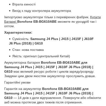
Втрата ємності
Вихід з ладу контролера акумулятора
Імпортуємо акумулятори тільки з перевірених фабрик.
Купити
Батареї
Borofone EB-BG610ABE
зможете як уроздріб так і
оптом.
Характеристики:
Сумісність:
Samsung J4 Plus | J415 | J415F | J610F
J6 Plus (2018) | G610
Стан: нова поставка
Якість: оригінал (центральний Китай)
Акумуляторна батарея
Borofone EB-BG610ABE для
Samsung J4 Plus | J415 | J415F | J610F J6 Plus (2018) |
G610
має великий ресурс роботи і циклів заряду/розряду.
Завдяки цим двом якостям акумулятор прослужить довше.
Гарантійні умови
Гарантія на акумулятор
Borofone EB-BG610ABE для
Samsung J4 Plus | J415 | J415F | J610F J6 Plus (2018) |
G610
― 14 днів з дати відправлення. Повернути або обміняти
акб можна протягом двох тижнів після отримання.