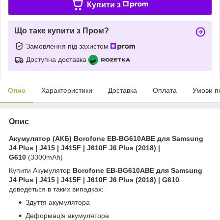
Купити з
Що таке купити з Пром?
Замовлення під захистом
Доступна доставка
Опис
Характеристики
Доставка
Оплата
Умови п
Опис
Акумулятор (АКБ) Borofone EB-BG610ABE для Samsung
J4 Plus | J415 | J415F | J610F J6 Plus (2018) |
G610
(3300mAh)
Купити Акумулятор
Borofone EB-BG610ABE для Samsung
J4 Plus | J415 | J415F | J610F J6 Plus (2018) | G610
доведеться в таких випадках:
Здуття акумулятора
Деформація акумулятора