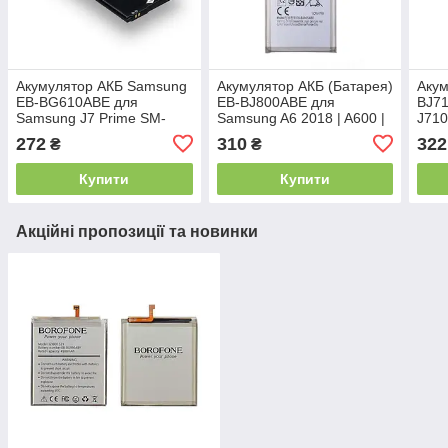
Акумулятор АКБ Samsung
Акумулятор АКБ (Батарея)
Акум
EB-BG610ABE для
EB-BJ800ABE для
BJ7
Samsung J7 Prime SM-
Samsung A6 2018 | A600 |
J710
G610F (3.85 V 3300mAh)
J6 2018 | J600 (Li-ion 3.85
(201
272
310
322
₴
₴
Оригінал
V 3000mAh)
Ориг
Купити
Купити
Акційні пропозиції та новинки