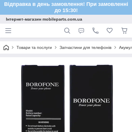
Відправка в день замовлення! При замовленні
до 15:30!
Інтернет-магазин mobileparts.com.ua
Товари та послуги
Запчастини для телефонів
Акуму