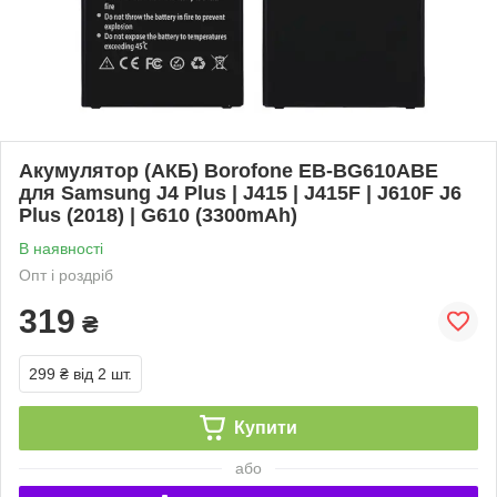
Акумулятор (АКБ) Borofone EB-BG610ABE
для Samsung J4 Plus | J415 | J415F | J610F J6
Plus (2018) | G610 (3300mAh)
В наявності
Опт і роздріб
319
₴
299 ₴
від 2 шт.
Купити
або