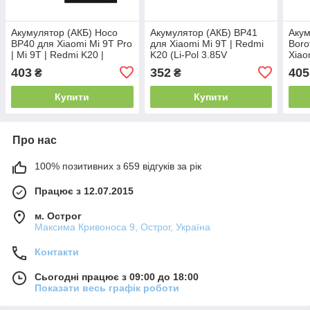
Акумулятор (АКБ) Hoco
Акумулятор (АКБ) BP41
Акум
BP40 для Xiaomi Mi 9T Pro
для Xiaomi Mi 9T | Redmi
Boro
| Mi 9T | Redmi K20 |
K20 (Li-Pol 3.85V
Xiao
Redmi K20 Pro (4000mAh)
4000mAh) AAAA
K40 
403
352
405
₴
₴
11i 
452
Купити
Купити
Про нас
100% позитивних з 659 відгуків за рік
Працює з 12.07.2015
м. Острог
Максима Кривоноса 9, Острог, Україна
Контакти
Сьогодні працює з 09:00 до 18:00
Показати весь графік роботи