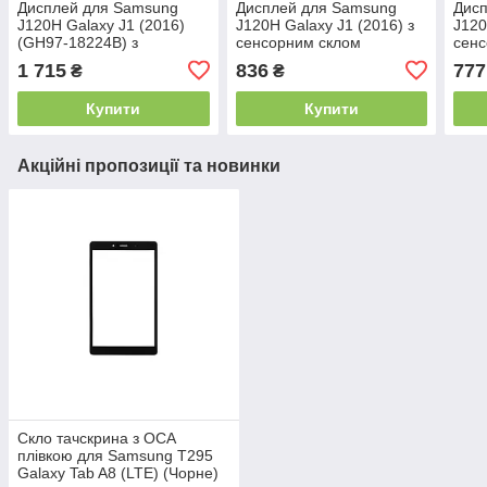
Дисплей для Samsung
Дисплей для Samsung
Дис
J120H Galaxy J1 (2016)
J120H Galaxy J1 (2016) з
J120
(GH97-18224B) з
сенсорним склом
сенс
сенсорним склом
(Чорний) Оригінал Китай
Ориг
1 715
836
777
₴
₴
(Золотий) Сервісний
оригінал
Купити
Купити
Акційні пропозиції та новинки
Скло тачскрина з OCA
плівкою для Samsung T295
Galaxy Tab A8 (LTE) (Чорне)