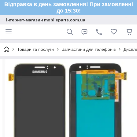
Відправка в день замовлення! При замовленні
до 15:30!
Інтернет-магазин mobileparts.com.ua
Товари та послуги
Запчастини для телефонів
Диспле